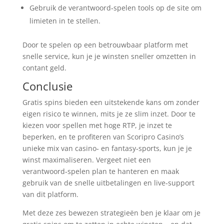
Gebruik de verantwoord‑spelen tools op de site om
limieten in te stellen.
Door te spelen op een betrouwbaar platform met
snelle service, kun je je winsten sneller omzetten in
contant geld.
Conclusie
Gratis spins bieden een uitstekende kans om zonder
eigen risico te winnen, mits je ze slim inzet. Door te
kiezen voor spellen met hoge RTP, je inzet te
beperken, en te profiteren van Scoripro Casino’s
unieke mix van casino‑ en fantasy‑sports, kun je je
winst maximaliseren. Vergeet niet een
verantwoord‑spelen plan te hanteren en maak
gebruik van de snelle uitbetalingen en live‑support
van dit platform.
Met deze zes bewezen strategieën ben je klaar om je