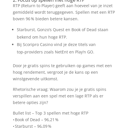
2. Focus op spellen met hoge RTP
RTP (Return to Player) geeft aan hoeveel van je inzet
gemiddeld wordt teruggegeven. Spellen met een RTP
boven 96 % bieden betere kansen.
Starburst, Gonzo’s Quest en Book of Dead staan
bekend om hun hoge RTP.
Bij Scoripro Casino vind je deze titels van
top‑providers zoals NetEnt en Play’n GO.
Door je gratis spins te gebruiken op games met een
hoog rendement, vergroot je de kans op een
winstgevende uitkomst.
Rhetorische vraag: Waarom zou je je gratis spins
verspillen aan een spel met een lage RTP als er
betere opties zijn?
Bullet list – Top 3 spellen met hoge RTP
• Book of Dead – 96,21 %
• Starburst – 96,09 %