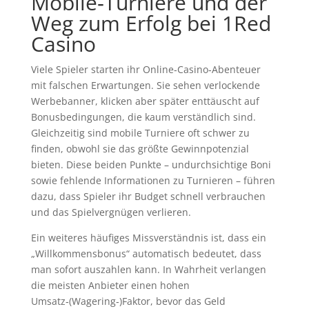
Mobile‑Turniere und der
Weg zum Erfolg bei 1Red
Casino
Viele Spieler starten ihr Online‑Casino‑Abenteuer
mit falschen Erwartungen. Sie sehen verlockende
Werbebanner, klicken aber später enttäuscht auf
Bonusbedingungen, die kaum verständlich sind.
Gleichzeitig sind mobile Turniere oft schwer zu
finden, obwohl sie das größte Gewinnpotenzial
bieten. Diese beiden Punkte – undurchsichtige Boni
sowie fehlende Informationen zu Turnieren – führen
dazu, dass Spieler ihr Budget schnell verbrauchen
und das Spielvergnügen verlieren.
Ein weiteres häufiges Missverständnis ist, dass ein
„Willkommensbonus“ automatisch bedeutet, dass
man sofort auszahlen kann. In Wahrheit verlangen
die meisten Anbieter einen hohen
Umsatz‑(Wagering‑)Faktor, bevor das Geld