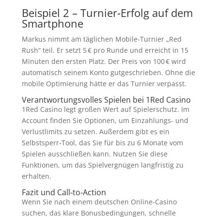
Beispiel 2 – Turnier‑Erfolg auf dem
Smartphone
Markus nimmt am täglichen Mobile‑Turnier „Red
Rush“ teil. Er setzt 5 € pro Runde und erreicht in 15
Minuten den ersten Platz. Der Preis von 100 € wird
automatisch seinem Konto gutgeschrieben. Ohne die
mobile Optimierung hätte er das Turnier verpasst.
Verantwortungsvolles Spielen bei 1Red Casino
1Red Casino legt großen Wert auf Spielerschutz. Im
Account finden Sie Optionen, um Einzahlungs‑ und
Verlustlimits zu setzen. Außerdem gibt es ein
Selbstsperr‑Tool, das Sie für bis zu 6 Monate vom
Spielen ausschließen kann. Nutzen Sie diese
Funktionen, um das Spielvergnügen langfristig zu
erhalten.
Fazit und Call‑to‑Action
Wenn Sie nach einem deutschen Online‑Casino
suchen, das klare Bonusbedingungen, schnelle