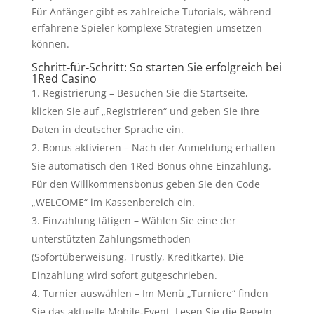
Für Anfänger gibt es zahlreiche Tutorials, während
erfahrene Spieler komplexe Strategien umsetzen
können.
Schritt‑für‑Schritt: So starten Sie erfolgreich bei
1Red Casino
Registrierung – Besuchen Sie die Startseite,
klicken Sie auf „Registrieren“ und geben Sie Ihre
Daten in deutscher Sprache ein.
Bonus aktivieren – Nach der Anmeldung erhalten
Sie automatisch den 1Red Bonus ohne Einzahlung.
Für den Willkommensbonus geben Sie den Code
„WELCOME“ im Kassenbereich ein.
Einzahlung tätigen – Wählen Sie eine der
unterstützten Zahlungsmethoden
(Sofortüberweisung, Trustly, Kreditkarte). Die
Einzahlung wird sofort gutgeschrieben.
Turnier auswählen – Im Menü „Turniere“ finden
Sie das aktuelle Mobile‑Event. Lesen Sie die Regeln,