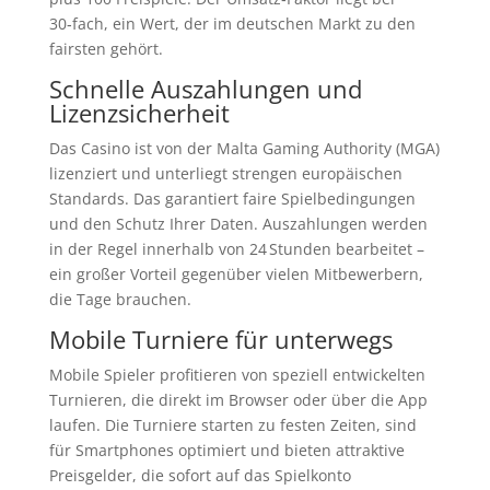
30‑fach, ein Wert, der im deutschen Markt zu den
fairsten gehört.
Schnelle Auszahlungen und
Lizenzsicherheit
Das Casino ist von der Malta Gaming Authority (MGA)
lizenziert und unterliegt strengen europäischen
Standards. Das garantiert faire Spielbedingungen
und den Schutz Ihrer Daten. Auszahlungen werden
in der Regel innerhalb von 24 Stunden bearbeitet –
ein großer Vorteil gegenüber vielen Mitbewerbern,
die Tage brauchen.
Mobile Turniere für unterwegs
Mobile Spieler profitieren von speziell entwickelten
Turnieren, die direkt im Browser oder über die App
laufen. Die Turniere starten zu festen Zeiten, sind
für Smartphones optimiert und bieten attraktive
Preisgelder, die sofort auf das Spielkonto