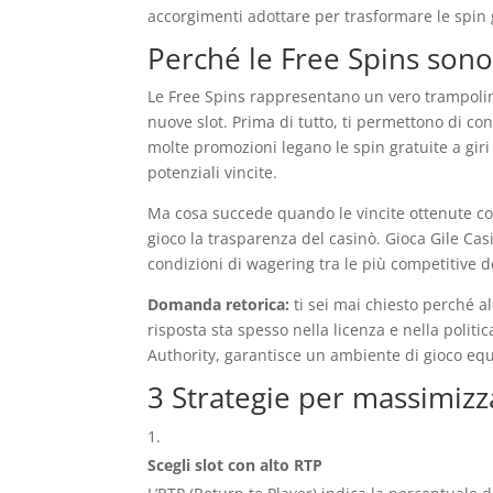
accorgimenti adottare per trasformare le spin 
Perché le Free Spins son
Le Free Spins rappresentano un vero trampolino 
nuove slot. Prima di tutto, ti permettono di co
molte promozioni legano le spin gratuite a giri
potenziali vincite.
Ma cosa succede quando le vincite ottenute con
gioco la trasparenza del casinò. Gioca Gile Casi
condizioni di wagering tra le più competitive de
Domanda retorica:
ti sei mai chiesto perché al
risposta sta spesso nella licenza e nella polit
Authority, garantisce un ambiente di gioco equ
3 Strategie per massimizz
Scegli slot con alto RTP