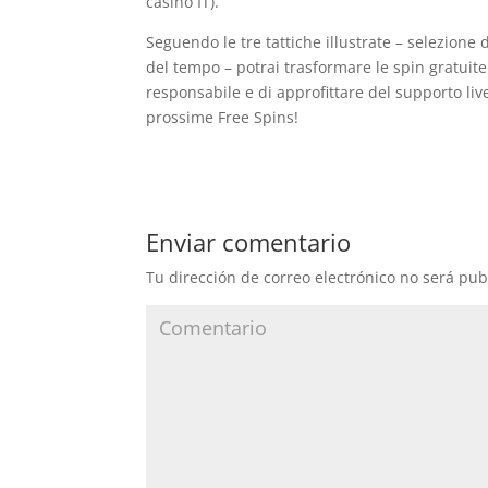
casinò IT).
Seguendo le tre tattiche illustrate – selezione 
del tempo – potrai trasformare le spin gratuite 
responsabile e di approfittare del supporto li
prossime Free Spins!
Enviar comentario
Tu dirección de correo electrónico no será pub