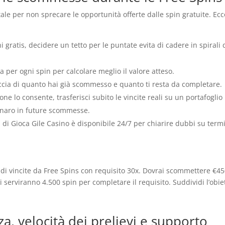
le per non sprecare le opportunità offerte dalle spin gratuite. Ecc
i gratis, decidere un tetto per le puntate evita di cadere in spirali 
a per ogni spin per calcolare meglio il valore atteso.
raccia di quanto hai già scommesso e quanto ti resta da completare.
one lo consente, trasferisci subito le vincite reali su un portafoglio
denaro in future scommesse.
a di Gioca Gile Casino è disponibile 24/7 per chiarire dubbi su term
 di vincite da Free Spins con requisito 30x. Dovrai scommettere €4
ti serviranno 4.500 spin per completare il requisito. Suddividi l’obie
za, velocità dei prelievi e supporto