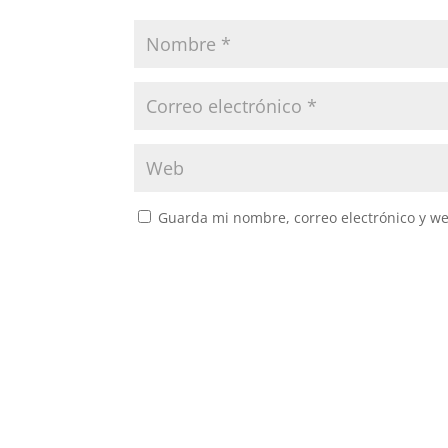
Guarda mi nombre, correo electrónico y w