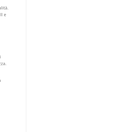
lità.
ll e
i
zza.
a