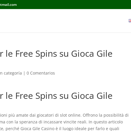
tmail.com
r le Free Spins su Gioca Gile
in categoría
|
0 Comentarios
r le Free Spins su Gioca Gile
ni più amate dai giocatori di slot online. Offrono la possibilità di
 ma con la speranza di incassare vincite reali. In questo articolo
e, perché Gioca Gile Casino è il luogo ideale per farlo e quali