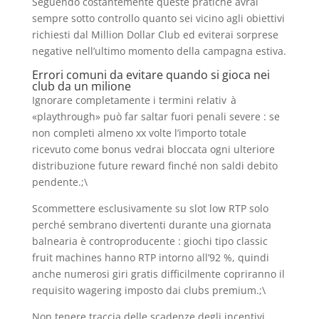
Seguendo costantemente queste pratiche avrai
sempre sotto controllo quanto sei vicino agli obiettivi
richiesti dal Million Dollar Club ed eviterai sorprese
negative nell’ultimo momento della campagna estiva.
Errori comuni da evitare quando si gioca nei
club da un milione
Ignorare completamente i termini relativ ​⁠⁠⁠ ⁠⁠⁠ ⁠à
«playthrough» può far saltar fuori penali severe : se
non completi almeno xx volte l’importo totale
ricevuto come bonus vedrai bloccata ogni ulteriore
distribuzione future reward finché non saldi debito
pendente.;\
Scommettere esclusivamente su slot low RTP solo
perché sembrano divertenti durante una giornata
balnearia è controproducente : giochi tipo classic
fruit machines hanno RTP intorno all’92 %, quindi
anche numerosi giri gratis difficilmente copriranno il
requisito wagering imposto dai clubs premium.;\
Non tenere traccia delle scadenze degli incentivi