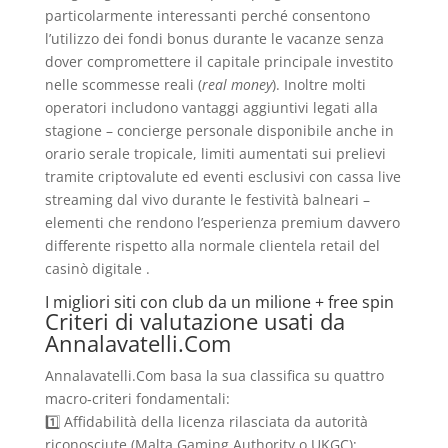
particolarmente interessanti perché consentono
l’utilizzo dei fondi bonus durante le vacanze senza
dover compromettere il capitale principale investito
nelle scommesse reali (
real money
). Inoltre molti
operatori includono vantaggi aggiuntivi legati alla
stagione – concierge personale disponibile anche in
orario serale tropicale, limiti aumentati sui prelievi
tramite criptovalute ed eventi esclusivi con cassa live
streaming dal vivo durante le festività balneari –
elementi che rendono l’esperienza premium davvero
differente rispetto alla normale clientela retail del
casinò digitale .
I migliori siti con club da un milione + free spin
Criteri di valutazione usati da
Annalavatelli.Com
Annalavatelli.Com basa la sua classifica su quattro
macro‐criteri fondamentali:
1️⃣ Affidabilità della licenza rilasciata da autorità
riconosciute (Malta Gaming Authority o UKGC);