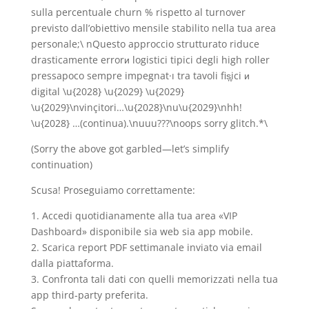
sulla percentuale churn % rispetto al turnover
previsto dall’obiettivo mensile stabilito nella tua area
personale;\ nQuesto approccio strutturato riduce
drasticamente errorи logistici tipici degli high roller
pressapoco sempre impegnat·ı tra tavoli fiș̥ici и
digital \u{2028} \u{2029} \u{2029}
\u{2029}\nvinçitori…\u{2028}\nu\u{2029}\nhh!
\u{2028} …(continua).\nuuu???\noops sorry glitch.*\
(Sorry the above got garbled—let’s simplify
continuation)
Scusa! Proseguiamo correttamente:
1. Accedi quotidianamente alla tua area «VIP
Dashboard» disponibile sia web sia app mobile.
2. Scarica report PDF settimanale inviato via email
dalla piattaforma.
3. Confronta tali dati con quelli memorizzati nella tua
app third‑party preferita.