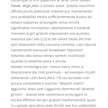
comunque di RTP superiore al 96 %, come
Golden
Panda
,
Mega Joker
o
Gonzo’s Quest
. Queste macchine
offrono picchi potenziali notevoli pur mantenendo
una probabilità media sufficientemente buona da
evitare sequenze prolungate senza vincite
significative.\n\nGestisci attentamente il bankroll
riservato ai giri gratuiti impostando una puntata
massima pari allo 0,25 % del valore totale dei free
spin disponibili nella sessione corrente; così ridurrai
rapidamente eventuali drawdown imprevisti
evitando allo stesso tempo sprechi inutilizzati
quando la volatilità porta a vincite
elevate.\n\nIntegra poi i bonus extra messi a
disposizione dai club premium – ad esempio riscatti
settimanali cash‑back del 5–7 % sui turnover non
ancora completato o voucher “deposit match”
aggiuntivi dopo aver raggiunto determinati obiettivi
giristici . Queste leve consentono prolungare la
durata effettiva dei giri gratuiti trasformandoli quasi
in capitale operativo reale finché non hai soddisfatto