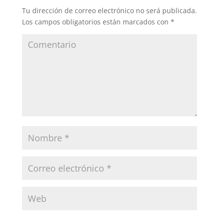
Tu dirección de correo electrónico no será publicada.
Los campos obligatorios están marcados con
*