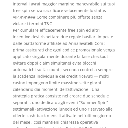
intervalli avrai maggior margine manovrabile sui tuoi
free spin senza sacrificare velocemente lo status
VIP.\n\n### Come combinare più offerte senza
violare i termini T&C
Per cumulare efficacemente free spin ed altri
incentive devi rispettare due regole basilari imposte
dalle piattaforme affiliate ad Annalavatelli.Com :
prima assicurati che ogni codice promozionale venga
applicato singolarmente durante la fase checkout —
evitare doppi claim simultanei evita blocchi
automatichi sull’account ; seconda controlla sempre
la scadenza individuale dei credit ricevuti — molti
casino impongono limite massimo sette giorni
calendario dai momentI dell’attivazione . Una
strategia pratica consiste nel creare due schedule
separati : uno dedicato agli eventi “Summer Spin”
settimanali (attivazione lunedì) ed uno riservato alle
offerte cash-back mensili attivate nell’ultimo giorno
del mese ; così mantieni chiarezza operativa