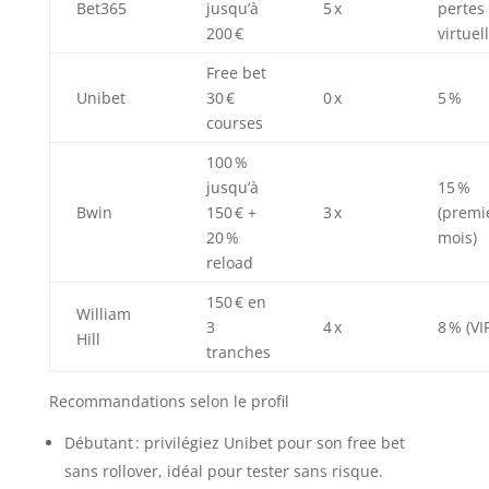
Bet365
jusqu’à
5 x
pertes
200 €
virtuel
Free bet
Unibet
30 €
0 x
5 %
courses
100 %
jusqu’à
15 %
Bwin
150 € +
3 x
(premi
20 %
mois)
reload
150 € en
William
3
4 x
8 % (VI
Hill
tranches
Recommandations selon le profil
Débutant : privilégiez Unibet pour son free bet
sans rollover, idéal pour tester sans risque.