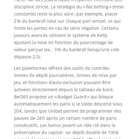
discipline stricte. La stratégie du « flat betting » (mise
constante) reste la plus sûre : par exemple, placer
2 % du bankroll total sur chaque pari virtuel, ce qui
limite les pertes en cas de série négative. Certains
joueurs avancés utilisent le système de Kelly,
ajustant la mise en fonction du pourcentage de
valeur perçue (ex. : 3 % du bankroll lorsqu’une cote
dépasse 2,5).
Les plateformes offrent des outils de contrôle :
limites de dépôt journalières, limites de mise par
jeu, et fonctions d’auto‑exclusion pouvant être
activées directement depuis le tableau de bord.
Bet365 propose un « Budget Guard » qui bloque
automatiquement les paris si le solde descend sous
20 €, tandis que Unibet permet de programmer des
pauses de 24 h après un certain nombre de paris
consécutifs. Les bonus jouent un rôle clé dans la
préservation du capital : un dépôt doublé de 100 €