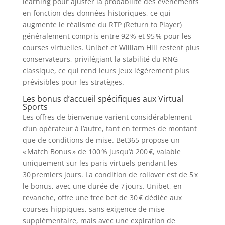
learning pour ajuster la probabilité des événements
en fonction des données historiques, ce qui
augmente le réalisme du RTP (Return to Player)
généralement compris entre 92 % et 95 % pour les
courses virtuelles. Unibet et William Hill restent plus
conservateurs, privilégiant la stabilité du RNG
classique, ce qui rend leurs jeux légèrement plus
prévisibles pour les stratèges.
Les bonus d’accueil spécifiques aux Virtual
Sports
Les offres de bienvenue varient considérablement
d’un opérateur à l’autre, tant en termes de montant
que de conditions de mise. Bet365 propose un
« Match Bonus » de 100 % jusqu’à 200 €, valable
uniquement sur les paris virtuels pendant les
30 premiers jours. La condition de rollover est de 5 x
le bonus, avec une durée de 7 jours. Unibet, en
revanche, offre une free bet de 30 € dédiée aux
courses hippiques, sans exigence de mise
supplémentaire, mais avec une expiration de