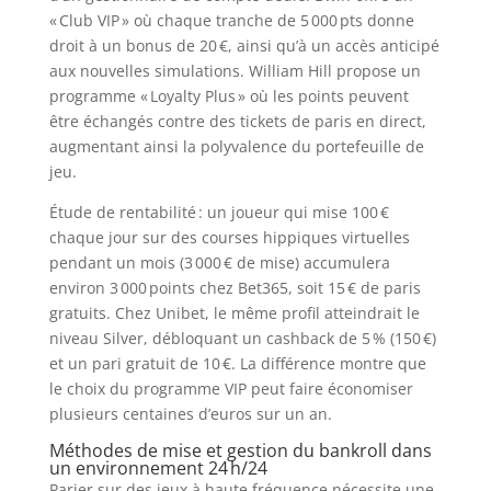
« Club VIP » où chaque tranche de 5 000 pts donne
droit à un bonus de 20 €, ainsi qu’à un accès anticipé
aux nouvelles simulations. William Hill propose un
programme « Loyalty Plus » où les points peuvent
être échangés contre des tickets de paris en direct,
augmentant ainsi la polyvalence du portefeuille de
jeu.
Étude de rentabilité : un joueur qui mise 100 €
chaque jour sur des courses hippiques virtuelles
pendant un mois (3 000 € de mise) accumulera
environ 3 000 points chez Bet365, soit 15 € de paris
gratuits. Chez Unibet, le même profil atteindrait le
niveau Silver, débloquant un cashback de 5 % (150 €)
et un pari gratuit de 10 €. La différence montre que
le choix du programme VIP peut faire économiser
plusieurs centaines d’euros sur un an.
Méthodes de mise et gestion du bankroll dans
un environnement 24 h/24
Parier sur des jeux à haute fréquence nécessite une