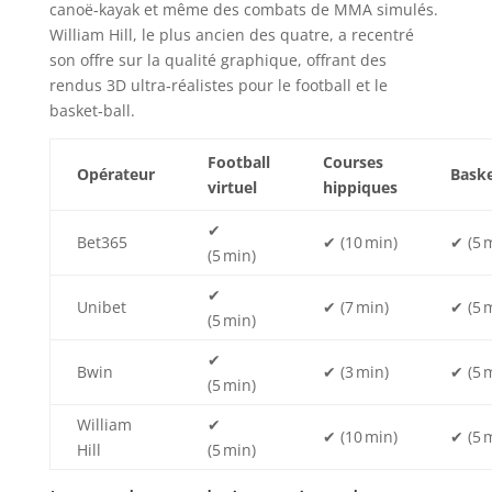
canoë‑kayak et même des combats de MMA simulés.
William Hill, le plus ancien des quatre, a recentré
son offre sur la qualité graphique, offrant des
rendus 3D ultra‑réalistes pour le football et le
basket‑ball.
Football
Courses
Opérateur
Baske
virtuel
hippiques
✔
Bet365
✔ (10 min)
✔ (5 
(5 min)
✔
Unibet
✔ (7 min)
✔ (5 
(5 min)
✔
Bwin
✔ (3 min)
✔ (5 
(5 min)
William
✔
✔ (10 min)
✔ (5 
Hill
(5 min)