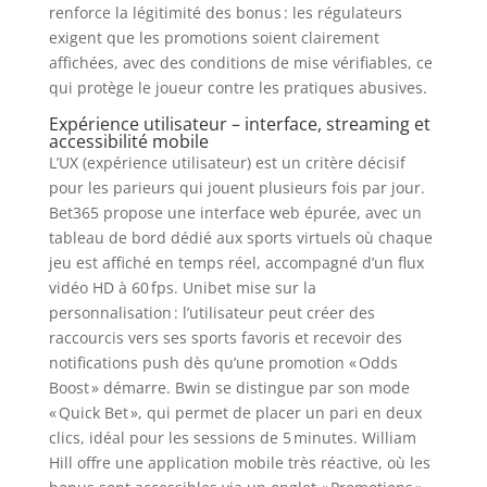
renforce la légitimité des bonus : les régulateurs
exigent que les promotions soient clairement
affichées, avec des conditions de mise vérifiables, ce
qui protège le joueur contre les pratiques abusives.
Expérience utilisateur – interface, streaming et
accessibilité mobile
L’UX (expérience utilisateur) est un critère décisif
pour les parieurs qui jouent plusieurs fois par jour.
Bet365 propose une interface web épurée, avec un
tableau de bord dédié aux sports virtuels où chaque
jeu est affiché en temps réel, accompagné d’un flux
vidéo HD à 60 fps. Unibet mise sur la
personnalisation : l’utilisateur peut créer des
raccourcis vers ses sports favoris et recevoir des
notifications push dès qu’une promotion « Odds
Boost » démarre. Bwin se distingue par son mode
« Quick Bet », qui permet de placer un pari en deux
clics, idéal pour les sessions de 5 minutes. William
Hill offre une application mobile très réactive, où les