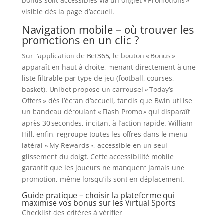
bonus sont accessibles via un onglet « Promotions »
visible dès la page d’accueil.
Navigation mobile – où trouver les
promotions en un clic ?
Sur l’application de Bet365, le bouton « Bonus »
apparaît en haut à droite, menant directement à une
liste filtrable par type de jeu (football, courses,
basket). Unibet propose un carrousel « Today’s
Offers » dès l’écran d’accueil, tandis que Bwin utilise
un bandeau déroulant « Flash Promo » qui disparaît
après 30 secondes, incitant à l’action rapide. William
Hill, enfin, regroupe toutes les offres dans le menu
latéral « My Rewards », accessible en un seul
glissement du doigt. Cette accessibilité mobile
garantit que les joueurs ne manquent jamais une
promotion, même lorsqu’ils sont en déplacement.
Guide pratique – choisir la plateforme qui
maximise vos bonus sur les Virtual Sports
Checklist des critères à vérifier