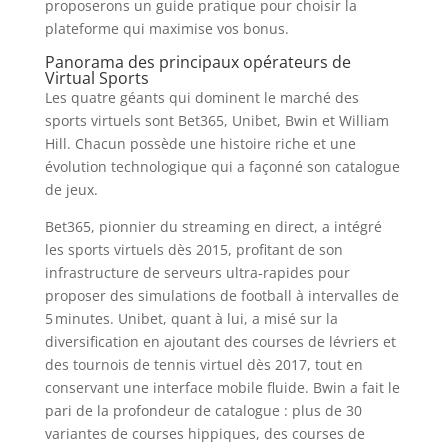
proposerons un guide pratique pour choisir la
plateforme qui maximise vos bonus.
Panorama des principaux opérateurs de
Virtual Sports
Les quatre géants qui dominent le marché des
sports virtuels sont Bet365, Unibet, Bwin et William
Hill. Chacun possède une histoire riche et une
évolution technologique qui a façonné son catalogue
de jeux.
Bet365, pionnier du streaming en direct, a intégré
les sports virtuels dès 2015, profitant de son
infrastructure de serveurs ultra‑rapides pour
proposer des simulations de football à intervalles de
5 minutes. Unibet, quant à lui, a misé sur la
diversification en ajoutant des courses de lévriers et
des tournois de tennis virtuel dès 2017, tout en
conservant une interface mobile fluide. Bwin a fait le
pari de la profondeur de catalogue : plus de 30
variantes de courses hippiques, des courses de