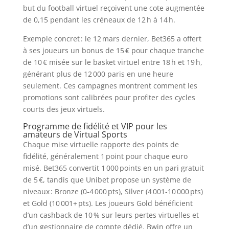
but du football virtuel reçoivent une cote augmentée
de 0,15 pendant les créneaux de 12 h à 14 h.
Exemple concret : le 12 mars dernier, Bet365 a offert
à ses joueurs un bonus de 15 € pour chaque tranche
de 10 € misée sur le basket virtuel entre 18 h et 19 h,
générant plus de 12 000 paris en une heure
seulement. Ces campagnes montrent comment les
promotions sont calibrées pour profiter des cycles
courts des jeux virtuels.
Programme de fidélité et VIP pour les
amateurs de Virtual Sports
Chaque mise virtuelle rapporte des points de
fidélité, généralement 1 point pour chaque euro
misé. Bet365 convertit 1 000 points en un pari gratuit
de 5 €, tandis que Unibet propose un système de
niveaux : Bronze (0‑4 000 pts), Silver (4 001‑10 000 pts)
et Gold (10 001+ pts). Les joueurs Gold bénéficient
d’un cashback de 10 % sur leurs pertes virtuelles et
d’un gestionnaire de compte dédié. Bwin offre un