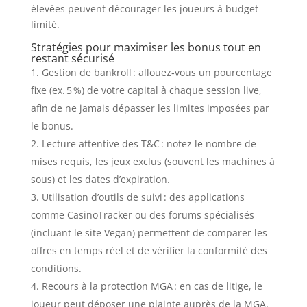
élevées peuvent décourager les joueurs à budget
limité.
Stratégies pour maximiser les bonus tout en
restant sécurisé
Gestion de bankroll : allouez‑vous un pourcentage
fixe (ex. 5 %) de votre capital à chaque session live,
afin de ne jamais dépasser les limites imposées par
le bonus.
Lecture attentive des T&C : notez le nombre de
mises requis, les jeux exclus (souvent les machines à
sous) et les dates d’expiration.
Utilisation d’outils de suivi : des applications
comme CasinoTracker ou des forums spécialisés
(incluant le site Vegan) permettent de comparer les
offres en temps réel et de vérifier la conformité des
conditions.
Recours à la protection MGA : en cas de litige, le
joueur peut déposer une plainte auprès de la MGA,