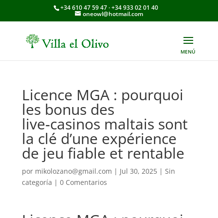
+34 610 47 59 47 · +34 933 02 01 40
oneowl@hotmail.com
Licence MGA : pourquoi
les bonus des
live‑casinos maltais sont
la clé d’une expérience
de jeu fiable et rentable
por
mikolozano@gmail.com
|
Jul 30, 2025
|
Sin
categoría
|
0 Comentarios