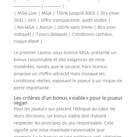
——————-|————-|
| MGA‑Live | MGA | 150 % jusqu’à 300 € | 20 x (max
50 €) | 24 h | Offre transparente, audit visible |
| No‑MGA | Aucun | 200 % sans limite | 80 x (non
indiqué) | 7 jours (bloqué) | Conditions cachées,
risque élevé |
Le premier casino, sous licence MGA, présente un
bonus raisonnable et des exigences de mise
modérées, tandis que le second, hors licence,
propose un chiffre attractif mais masque les
conditions réelles, exposant le joueur à un risque de
perte importante.
Les critères d’un bonus « viable » pour le joueur
vegan
Pour les joueurs qui placent l’éthique au cœur de
leurs décisions, un bonus viable doit d’abord
respecter les principes du jeu responsable. Cela
signifie une mise maximale raisonnable (par
exemple 1 x le bonus) et une politique anti‑addiction