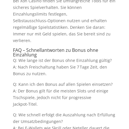
Bei Xon Casino finden Sie umfangreiche Tools für ein
sicheres Spielverhalten. Sie können
Einzahlungslimits festlegen,
Selbstausschluss‑Optionen nutzen und erhalten
regelmäßige Spielstatistiken. Denken Sie daran:
Immer nur mit Geld spielen, das Sie bereit sind zu
verlieren.
FAQ – Schnellantworten zu Bonus ohne
Einzahlung
Q: Wie lange ist der Bonus ohne Einzahlung gültig?
A: Nach Freischaltung haben Sie 7 Tage Zeit, den
Bonus zu nutzen.
Q: Kann ich den Bonus auf allen Spielen einsetzen?
A: Der Bonus gilt für die meisten Slots und einige
Tischspiele, jedoch nicht für progressive
Jackpot‑Titel.
Q: Wie schnell erfolgt die Auszahlung nach Erfüllung
der Umsatzbedingungen?
A: Bei E‑Wallets wie Skrill oder Neteller dauert die