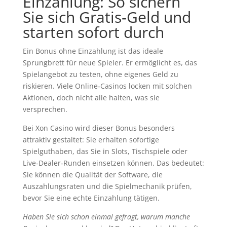
Einzahlung: So sichern
Sie sich Gratis‑Geld und
starten sofort durch
Ein Bonus ohne Einzahlung ist das ideale
Sprungbrett für neue Spieler. Er ermöglicht es, das
Spielangebot zu testen, ohne eigenes Geld zu
riskieren. Viele Online‑Casinos locken mit solchen
Aktionen, doch nicht alle halten, was sie
versprechen.
Bei Xon Casino wird dieser Bonus besonders
attraktiv gestaltet: Sie erhalten sofortige
Spielguthaben, das Sie in Slots, Tischspiele oder
Live‑Dealer‑Runden einsetzen können. Das bedeutet:
Sie können die Qualität der Software, die
Auszahlungsraten und die Spielmechanik prüfen,
bevor Sie eine echte Einzahlung tätigen.
Haben Sie sich schon einmal gefragt, warum manche