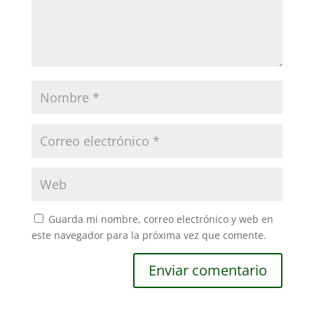
Guarda mi nombre, correo electrónico y web en
este navegador para la próxima vez que comente.