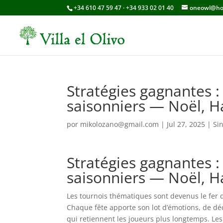
+34 610 47 59 47 · +34 933 02 01 40
oneowl@ho
Stratégies gagnantes :
saisonniers — Noël, H
por
mikolozano@gmail.com
|
Jul 27, 2025
|
Si
Stratégies gagnantes :
saisonniers — Noël, H
Les tournois thématiques sont devenus le fer
Chaque fête apporte son lot d’émotions, de dé
qui retiennent les joueurs plus longtemps. L