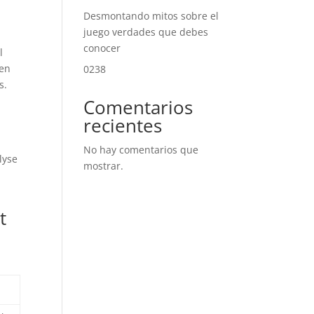
Desmontando mitos sobre el
juego verdades que debes
conocer
l
 en
0238
s.
Comentarios
recientes
No hay comentarios que
lyse
mostrar.
t