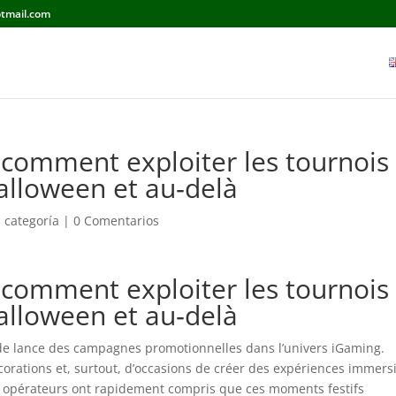
tmail.com
 comment exploiter les tournois
alloween et au‑delà
n categoría
|
0 Comentarios
 comment exploiter les tournois
alloween et au‑delà
 de lance des campagnes promotionnelles dans l’univers iGaming.
corations et, surtout, d’occasions de créer des expériences immers
es opérateurs ont rapidement compris que ces moments festifs