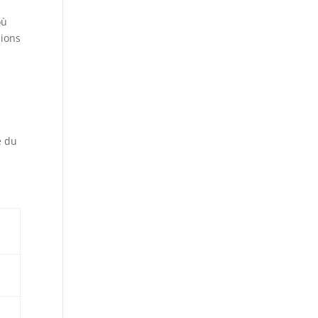
où
sions
é du