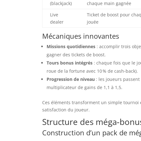
(blackjack)
chaque main gagnée
Live
Ticket de boost pour ch
dealer
jouée
Mécaniques innovantes
Missions quotidiennes
: accomplir trois obje
gagner des tickets de boost.
Tours bonus intégrés
: chaque fois que le jo
roue de la fortune avec 10 % de cash‑back).
Progression de niveau
: les joueurs passent
multiplicateur de gains de 1,1 à 1,5.
Ces éléments transforment un simple tournoi 
satisfaction du joueur.
Structure des méga‑bonus
Construction d’un pack de mé