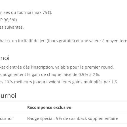
mises du tournoi (max 75 €).
P 96,5 %).
es suivantes.
k), un incitatif de jeu (tours gratuits) et une valeur à moyen te
rnoi
ket d’entrée dès l’inscription, valable pour le premier round.
ils augmentent le gain de chaque mise de 0,5 % à 2 %.
les 10 % meilleurs joueurs voient leurs gains multipliés par 1,5.
ournoi
Récompense exclusive
tournoi
Badge spécial, 5 % de cashback supplémentaire