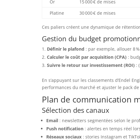
Or
15 000 € de mises
Platine
30 000 € de mises
Ces paliers créent une dynamique de rétention p
Gestion du budget promotionn
Définir le plafond
: par exemple, allouer 8 
Calculer le coût par acquisition (CPA)
: budg
Suivre le retour sur investissement (ROI)
: 
En s’appuyant sur les classements d’Endel Eng
performances du marché et ajuster le pack d
Plan de communication mul
Sélection des canaux
Email
: newsletters segmentées selon le profi
Push notification
: alertes en temps réel lo
Réseaux sociaux
: stories Instagram et TikT