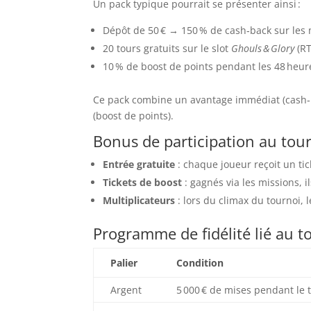
Un pack typique pourrait se présenter ainsi :
Dépôt de 50 € → 150 % de cash‑back sur les 
20 tours gratuits sur le slot
Ghouls & Glory
(RT
10 % de boost de points pendant les 48 heur
Ce pack combine un avantage immédiat (cash‑bac
(boost de points).
Bonus de participation au tou
Entrée gratuite
: chaque joueur reçoit un tic
Tickets de boost
: gagnés via les missions, 
Multiplicateurs
: lors du climax du tournoi, 
Programme de fidélité lié au t
Palier
Condition
Argent
5 000 € de mises pendant le 