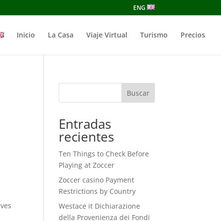
ENG
Inicio
La Casa
Viaje Virtual
Turismo
Precios
Buscar
Entradas
recientes
Ten Things to Check Before
Playing at Zoccer
Zoccer casino Payment
Restrictions by Country
ives
Westace it Dichiarazione
della Provenienza dei Fondi