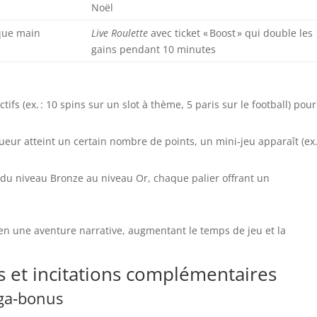
Noël
aque main
Live Roulette
avec ticket « Boost » qui double les
gains pendant 10 minutes
ctifs (ex. : 10 spins sur un slot à thème, 5 paris sur le football) pour
ueur atteint un certain nombre de points, un mini‑jeu apparaît (ex.
 du niveau Bronze au niveau Or, chaque palier offrant un
en une aventure narrative, augmentant le temps de jeu et la
 et incitations complémentaires
ga‑bonus