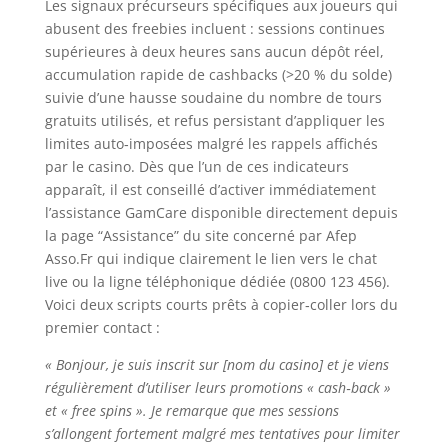
Les signaux précurseurs spécifiques aux joueurs qui
abusent des freebies incluent : sessions continues
supérieures à deux heures sans aucun dépôt réel,
accumulation rapide de cashbacks (>20 % du solde)
suivie d’une hausse soudaine du nombre de tours
gratuits utilisés, et refus persistant d’appliquer les
limites auto‑imposées malgré les rappels affichés
par le casino. Dès que l’un de ces indicateurs
apparaît, il est conseillé d’activer immédiatement
l’assistance GamCare disponible directement depuis
la page “Assistance” du site concerné par Afep
Asso.Fr qui indique clairement le lien vers le chat
live ou la ligne téléphonique dédiée (0800 123 456).
Voici deux scripts courts prêts à copier‑coller lors du
premier contact :
« Bonjour, je suis inscrit sur [nom du casino] et je viens
régulièrement d’utiliser leurs promotions « cash‑back »
et « free spins ». Je remarque que mes sessions
s’allongent fortement malgré mes tentatives pour limiter