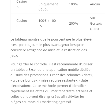
Casino
uniquement
100 %
Aucun
B
dépôt
Sur
Casino
100 € + 100
200 %
Gonzo’s
C
FS
Quest
Le tableau montre que le pourcentage le plus élevé
n’est pas toujours le plus avantageux lorsqu’on
considère l’exigence de mise et la restriction des
jeux.
Pour garder le contrôle, il est recommandé d’utiliser
un tableau Excel ou une application mobile dédiée
au suivi des promotions. Créez des colonnes « date»,
« type de bonus», « mise requise restante», « date
d’expiration». Cette méthode permet d’identifier
rapidement les offres qui méritent d’être activées et
celles qui doivent être ignorées afin d’éviter les
pièges courants du marketing agressif.