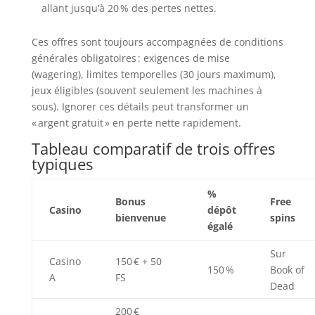
allant jusqu’à 20 % des pertes nettes.
Ces offres sont toujours accompagnées de conditions
générales obligatoires : exigences de mise
(wagering), limites temporelles (30 jours maximum),
jeux éligibles (souvent seulement les machines à
sous). Ignorer ces détails peut transformer un
« argent gratuit » en perte nette rapidement.
Tableau comparatif de trois offres
typiques
%
Bonus
Free
Casino
dépôt
bienvenue
spins
égalé
Sur
Casino
150 € + 50
150 %
Book of
A
FS
Dead
200 €