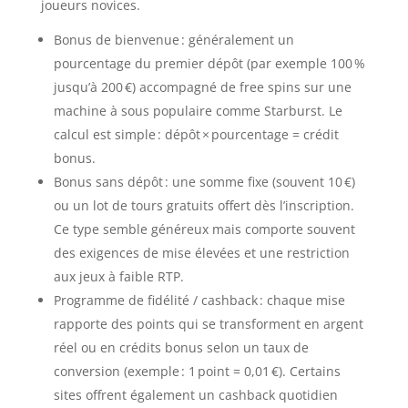
joueurs novices.
Bonus de bienvenue : généralement un
pourcentage du premier dépôt (par exemple 100 %
jusqu’à 200 €) accompagné de free spins sur une
machine à sous populaire comme Starburst. Le
calcul est simple : dépôt × pourcentage = crédit
bonus.
Bonus sans dépôt : une somme fixe (souvent 10 €)
ou un lot de tours gratuits offert dès l’inscription.
Ce type semble généreux mais comporte souvent
des exigences de mise élevées et une restriction
aux jeux à faible RTP.
Programme de fidélité / cashback : chaque mise
rapporte des points qui se transforment en argent
réel ou en crédits bonus selon un taux de
conversion (exemple : 1 point = 0,01 €). Certains
sites offrent également un cashback quotidien