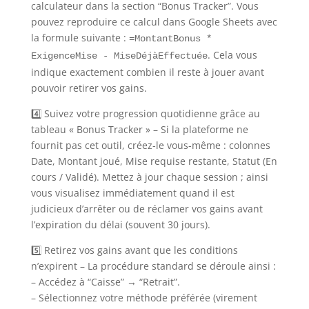
calculateur dans la section “Bonus Tracker”. Vous
pouvez reproduire ce calcul dans Google Sheets avec
la formule suivante :
=MontantBonus *
. Cela vous
ExigenceMise - MiseDéjàEffectuée
indique exactement combien il reste à jouer avant
pouvoir retirer vos gains.
4️⃣ Suivez votre progression quotidienne grâce au
tableau « Bonus Tracker » – Si la plateforme ne
fournit pas cet outil, créez‑le vous‑même : colonnes
Date, Montant joué, Mise requise restante, Statut (En
cours / Validé). Mettez à jour chaque session ; ainsi
vous visualisez immédiatement quand il est
judicieux d’arrêter ou de réclamer vos gains avant
l’expiration du délai (souvent 30 jours).
5️⃣ Retirez vos gains avant que les conditions
n’expirent – La procédure standard se déroule ainsi :
– Accédez à “Caisse” → “Retrait”.
– Sélectionnez votre méthode préférée (virement