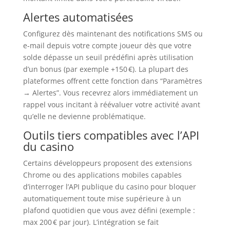
Alertes automatisées
Configurez dès maintenant des notifications SMS ou
e‑mail depuis votre compte joueur dès que votre
solde dépasse un seuil prédéfini après utilisation
d’un bonus (par exemple +150 €). La plupart des
plateformes offrent cette fonction dans “Paramètres
→ Alertes”. Vous recevrez alors immédiatement un
rappel vous incitant à réévaluer votre activité avant
qu’elle ne devienne problématique.
Outils tiers compatibles avec l’API
du casino
Certains développeurs proposent des extensions
Chrome ou des applications mobiles capables
d’interroger l’API publique du casino pour bloquer
automatiquement toute mise supérieure à un
plafond quotidien que vous avez défini (exemple :
max 200 € par jour). L’intégration se fait