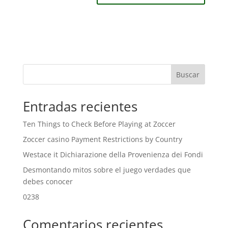
Buscar
Entradas recientes
Ten Things to Check Before Playing at Zoccer
Zoccer casino Payment Restrictions by Country
Westace it Dichiarazione della Provenienza dei Fondi
Desmontando mitos sobre el juego verdades que
debes conocer
0238
Comentarios recientes