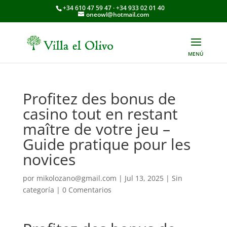
+34 610 47 59 47 · +34 933 02 01 40
oneowl@hotmail.com
Profitez des bonus de
casino tout en restant
maître de votre jeu –
Guide pratique pour les
novices
por
mikolozano@gmail.com
|
Jul 13, 2025
|
Sin
categoría
|
0 Comentarios