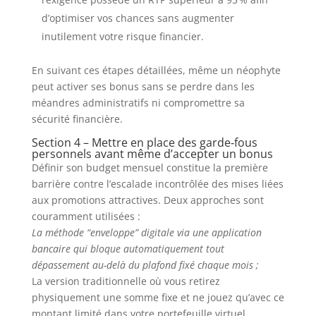
d’optimiser vos chances sans augmenter
inutilement votre risque financier.
En suivant ces étapes détaillées, même un néophyte
peut activer ses bonus sans se perdre dans les
méandres administratifs ni compromettre sa
sécurité financière.
Section 4 – Mettre en place des garde‑fous
personnels avant même d’accepter un bonus
Définir son budget mensuel constitue la première
barrière contre l’escalade incontrôlée des mises liées
aux promotions attractives. Deux approches sont
couramment utilisées :
La méthode “enveloppe” digitale via une application
bancaire qui bloque automatiquement tout
dépassement au-delà du plafond fixé chaque mois ;
La version traditionnelle où vous retirez
physiquement une somme fixe et ne jouez qu’avec ce
montant limité dans votre portefeuille virtuel.