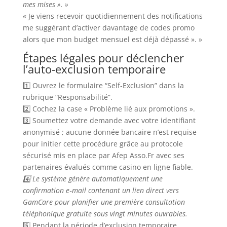
mes mises ». »
« Je viens recevoir quotidiennement des notifications
me suggérant d’activer davantage de codes promo
alors que mon budget mensuel est déjà dépassé ». »
Étapes légales pour déclencher
l’auto‑exclusion temporaire
1️⃣ Ouvrez le formulaire “Self‑Exclusion” dans la
rubrique “Responsabilité”.
2️⃣ Cochez la case « Problème lié aux promotions ».
3️⃣ Soumettez votre demande avec votre identifiant
anonymisé ; aucune donnée bancaire n’est requise
pour initier cette procédure grâce au protocole
sécurisé mis en place par Afep Asso.Fr avec ses
partenaires évalués comme casino en ligne fiable.
4️⃣ Le système génère automatiquement une
confirmation e‑mail contenant un lien direct vers
GamCare pour planifier une première consultation
téléphonique gratuite sous vingt minutes ouvrables.
5️⃣ Pendant la période d’exclusion temporaire