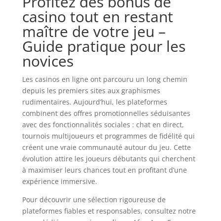
Profitez des bonus de
casino tout en restant
maître de votre jeu –
Guide pratique pour les
novices
Les casinos en ligne ont parcouru un long chemin
depuis les premiers sites aux graphismes
rudimentaires. Aujourd’hui, les plateformes
combinent des offres promotionnelles séduisantes
avec des fonctionnalités sociales : chat en direct,
tournois multijoueurs et programmes de fidélité qui
créent une vraie communauté autour du jeu. Cette
évolution attire les joueurs débutants qui cherchent
à maximiser leurs chances tout en profitant d’une
expérience immersive.
Pour découvrir une sélection rigoureuse de
plateformes fiables et responsables, consultez notre