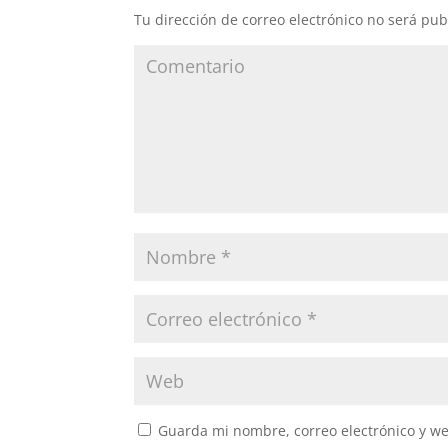
Tu dirección de correo electrónico no será pub
Guarda mi nombre, correo electrónico y w