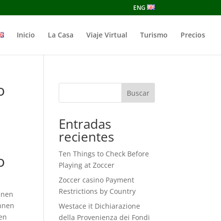
ENG
Inicio
La Casa
Viaje Virtual
Turismo
Precios
o
Buscar
Entradas
recientes
Ten Things to Check Before
o
Playing at Zoccer
Zoccer casino Payment
Restrictions by Country
önnen
Ihnen
Westace it Dichiarazione
ten
della Provenienza dei Fondi