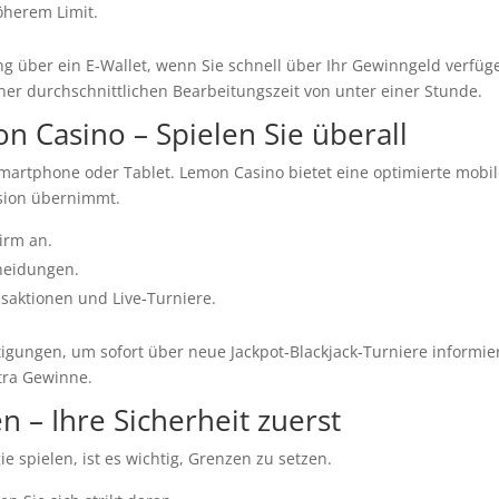
öherem Limit.
ng über ein E‑Wallet, wenn Sie schnell über Ihr Gewinngeld verfüg
ner durchschnittlichen Bearbeitungszeit von unter einer Stunde.
n Casino – Spielen Sie überall
martphone oder Tablet. Lemon Casino bietet eine optimierte mobi
rsion übernimmt.
irm an.
cheidungen.
saktionen und Live‑Turniere.
tigungen, um sofort über neue Jackpot‑Blackjack‑Turniere informie
tra Gewinne.
n – Ihre Sicherheit zuerst
 spielen, ist es wichtig, Grenzen zu setzen.