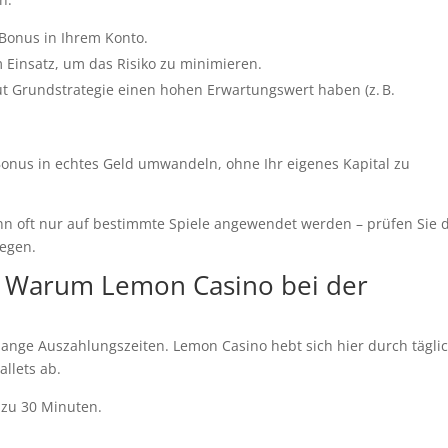
 Bonus in Ihrem Konto.
 Einsatz, um das Risiko zu minimieren.
ut Grundstrategie einen hohen Erwartungswert haben (z. B.
onus in echtes Geld umwandeln, ohne Ihr eigenes Kapital zu
n oft nur auf bestimmte Spiele angewendet werden – prüfen Sie 
legen.
: Warum Lemon Casino bei der
 lange Auszahlungszeiten. Lemon Casino hebt sich hier durch tägli
llets ab.
s zu 30 Minuten.