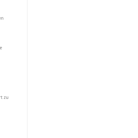
en
le
rt zu