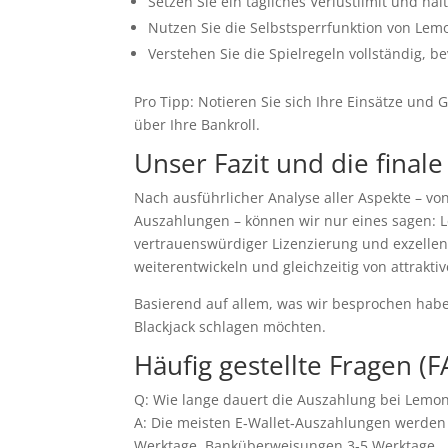
Setzen Sie ein tägliches Verlustlimit und halt
Nutzen Sie die Selbstsperrfunktion von Lem
Verstehen Sie die Spielregeln vollständig, be
Pro Tipp: Notieren Sie sich Ihre Einsätze und 
über Ihre Bankroll.
Unser Fazit und die final
Nach ausführlicher Analyse aller Aspekte – v
Auszahlungen – können wir nur eines sagen: L
vertrauenswürdiger Lizenzierung und exzellent
weiterentwickeln und gleichzeitig von attraktiv
Basierend auf allem, was wir besprochen habe
Blackjack schlagen möchten.
Häufig gestellte Fragen (
Q: Wie lange dauert die Auszahlung bei Lemo
A: Die meisten E‑Wallet‑Auszahlungen werden 
Werktage, Banküberweisungen 3‑5 Werktage.