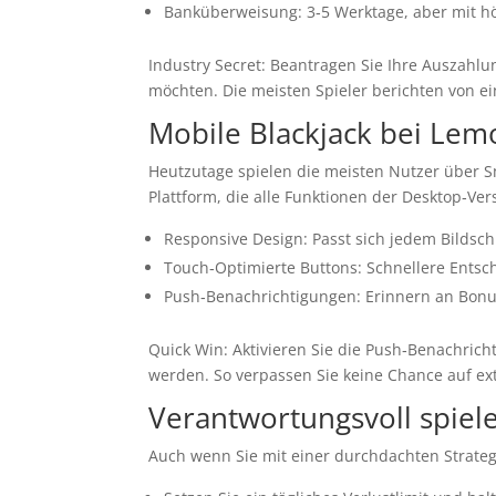
Banküberweisung: 3‑5 Werktage, aber mit h
Industry Secret: Beantragen Sie Ihre Auszahlu
möchten. Die meisten Spieler berichten von ei
Mobile Blackjack bei Lemo
Heutzutage spielen die meisten Nutzer über S
Plattform, die alle Funktionen der Desktop‑Ve
Responsive Design: Passt sich jedem Bildsch
Touch‑Optimierte Buttons: Schnellere Ents
Push‑Benachrichtigungen: Erinnern an Bonu
Quick Win: Aktivieren Sie die Push‑Benachrich
werden. So verpassen Sie keine Chance auf ex
Verantwortungsvoll spiele
Auch wenn Sie mit einer durchdachten Strategie