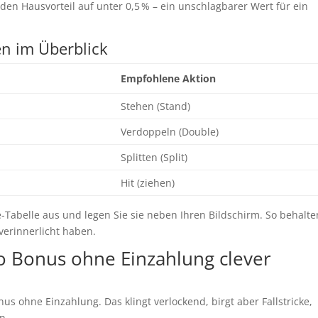
t den Hausvorteil auf unter 0,5 % – ein unschlagbarer Wert für ein
en im Überblick
Empfohlene Aktion
Stehen (Stand)
Verdoppeln (Double)
Splitten (Split)
Hit (ziehen)
ie‑Tabelle aus und legen Sie sie neben Ihren Bildschirm. So behalte
verinnerlicht haben.
o Bonus ohne Einzahlung clever
s ohne Einzahlung. Das klingt verlockend, birgt aber Fallstricke,
n.