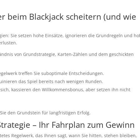
r beim Blackjack scheitern (und wie
egien: Sie setzen hohe Einsätze, ignorieren die Grundregeln und ho
erlusten.
ständnis von Grundstrategie, Karten‑Zählen und dem geschickten
egelwerk treffen Sie suboptimale Entscheidungen.
 ruinieren das Spiel bereits nach wenigen Runden.
en sich, kassieren den Willkommensbonus, aber setzen ihn nicht
ie den Grundstein für langfristigen Erfolg.
trategie – Ihr Fahrplan zum Gewinn
tetes Regelwerk, das Ihnen sagt, wann Sie hitten, stehen bleiben,