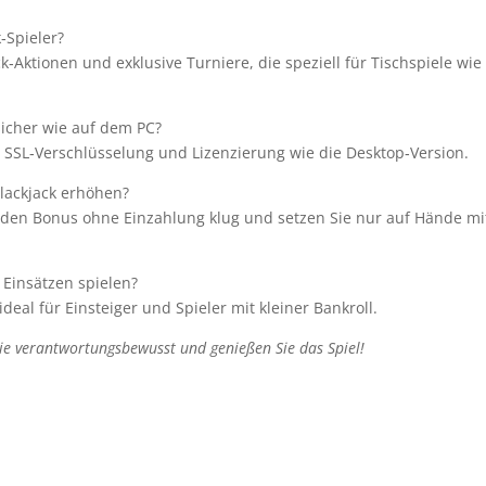
‑Spieler?
‑Aktionen und exklusive Turniere, die speziell für Tischspiele wie
sicher wie auf dem PC?
be SSL‑Verschlüsselung und Lizenzierung wie die Desktop‑Version.
lackjack erhöhen?
e den Bonus ohne Einzahlung klug und setzen Sie nur auf Hände mi
 Einsätzen spielen?
ideal für Einsteiger und Spieler mit kleiner Bankroll.
Sie verantwortungsbewusst und genießen Sie das Spiel!