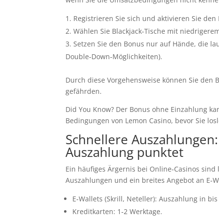
Registrieren Sie sich und aktivieren Sie den
Wählen Sie Blackjack‑Tische mit niedrigerem
Setzen Sie den Bonus nur auf Hände, die la
Double‑Down‑Möglichkeiten).
Durch diese Vorgehensweise können Sie den B
gefährden.
Did You Know? Der Bonus ohne Einzahlung kan
Bedingungen von Lemon Casino, bevor Sie los
Schnellere Auszahlungen
Auszahlung punktet
Ein häufiges Ärgernis bei Online‑Casinos sind
Auszahlungen und ein breites Angebot an E‑Wa
E‑Wallets (Skrill, Neteller): Auszahlung in bi
Kreditkarten: 1‑2 Werktage.