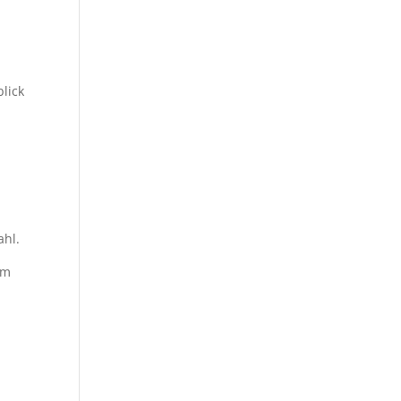
blick
ahl.
im