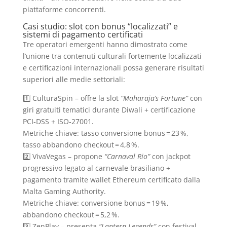
piattaforme concorrenti.​
Casi studio: slot con bonus “localizzati” e
sistemi di pagamento certificati
Tre operatori emergenti hanno dimostrato come
l’unione tra contenuti culturali fortemente localizzati
e certificazioni internazionali possa generare risultati
superiori alle medie settoriali:
1️⃣ CulturaSpin – offre la slot
“Maharaja’s Fortune”
con
giri gratuiti tematici durante Diwali + certificazione
PCI‑DSS + ISO‑27001.
Metriche chiave: tasso conversione bonus = 23 %,
tasso abbandono checkout = 4,8 %.
2️⃣ VivaVegas – propone
“Carnaval Rio”
con jackpot
progressivo legato al carnevale brasiliano +
pagamento tramite wallet Ethereum certificato dalla
Malta Gaming Authority.
Metriche chiave: conversione bonus = 19 %,
abbandono checkout = 5,2 %.
3️⃣ ZenPlay – presenta
“Lantern Legends”
con festival