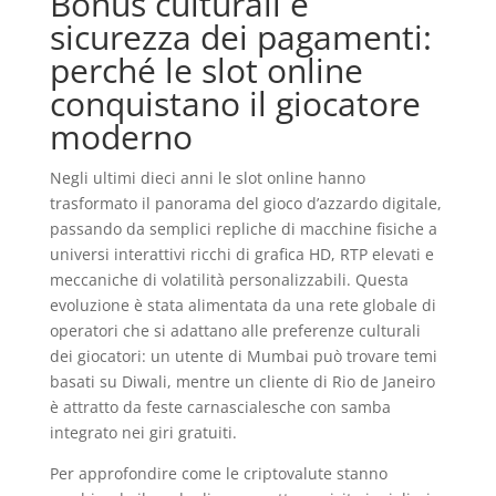
Bonus culturali e
sicurezza dei pagamenti:
perché le slot online
conquistano il giocatore
moderno
Negli ultimi dieci anni le slot online hanno
trasformato il panorama del gioco d’azzardo digitale,
passando da semplici repliche di macchine fisiche a
universi interattivi ricchi di grafica HD, RTP elevati e
meccaniche di volatilità personalizzabili. Questa
evoluzione è stata alimentata da una rete globale di
operatori che si adattano alle preferenze culturali
dei giocatori: un utente di Mumbai può trovare temi
basati su Diwali, mentre un cliente di Rio de Janeiro
è attratto da feste carnascialesche con samba
integrato nei giri gratuiti.
Per approfondire come le criptovalute stanno