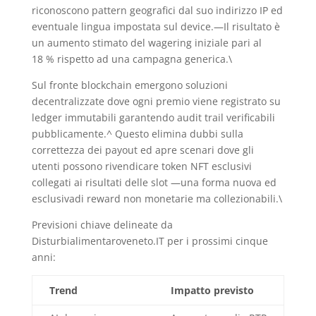
riconoscono pattern geografici dal suo indirizzo IP ed
eventuale lingua impostata sul device.—Il risultato è
un aumento stimato del wagering iniziale pari al
18 % rispetto ad una campagna generica.\
Sul fronte blockchain emergono soluzioni
decentralizzate dove ogni premio viene registrato su
ledger immutabili garantendo audit trail verificabili
pubblicamente.^ Questo elimina dubbi sulla
correttezza dei payout ed apre scenari dove gli
utenti possono rivendicare token NFT esclusivi
collegati ai risultati delle slot —una forma nuova ed
esclusivadi reward non monetarie ma collezionabili.\
Previsioni chiave delineate da
Disturbialimentaroveneto.IT per i prossimi cinque
anni:
Trend
Impatto previsto