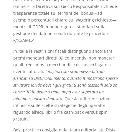
online.^ La Direttiva sul Gioco Responsabile richiede
trasparenza totale sui termini dei bonus—ad
esempio percentuali chiare sul wagering richiesto—
mentre il GDPR impone rigorosi standard sulla
gestione dei dati personali durante le procedure
KYC/AML.^
In Italia le restrizioni fiscali distinguono ancora tra
premi monetari diretti (€) ed incentivi non monetari
quali free spins o merchandise esclusivo legato a
eventi culturali.
I migliori siti scommesse bitcoin
elencati su Disturbialimentaroveneto.It mostrano spesso
strutture ibride dove i giri gratuiti sono tassabili solo se
convertiti in denaro reale dopo aver superato un
minimo requisito de­pos­ito.
Questa differenziazione
influisce sulle scelte strategiche degli operatori
riguardo all’equilibrio fra cash‑back versus spin
gratuitI.“​
Best practice consigliate dal team editorialista Di​st­