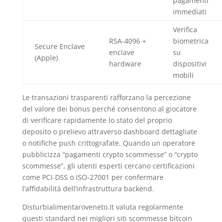
pagamenti
immediati
Verifica
RSA‑4096 +
biometrica
Secure Enclave
enclave
su
(Apple)
hardware
dispositivi
mobili
Le transazioni trasparenti rafforzano la percezione
del valore dei bonus perché consentono al giocatore
di verificare rapidamente lo stato del proprio
deposito o prelievo attraverso dashboard dettagliate
o notifiche push crittografate​​​. Quando un operatore
pubblicizza “pagamenti crypto scommesse” o “crypto
scommesse”, gli utenti esperti cercano certificazioni
come PCI‑DSS o ISO‑27001 per confermare
l’affidabilità dell’infrastruttura backend.​​
Disturbialimentaroveneto.It valuta regolarmente
questi standard nei migliori siti scommesse bitcoin