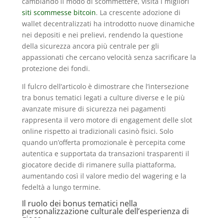
cambiando il modo di scommettere, visita i migliori
siti scommesse bitcoin
. La crescente adozione di
wallet decentralizzati ha introdotto nuove dinamiche
nei depositi e nei prelievi, rendendo la questione
della sicurezza ancora più centrale per gli
appassionati che cercano velocità senza sacrificare la
protezione dei fondi.
Il fulcro dell’articolo è dimostrare che l’intersezione
tra bonus tematici legati a culture diverse e le più
avanzate misure di sicurezza nei pagamenti
rappresenta il vero motore di engagement delle slot
online rispetto ai tradizionali casinò fisici. Solo
quando un’offerta promozionale è percepita come
autentica e supportata da transazioni trasparenti il
giocatore decide di rimanere sulla piattaforma,
aumentando così il valore medio del wagering e la
fedeltà a lungo termine.
Il ruolo dei bonus tematici nella
personalizzazione culturale dell’esperienza di