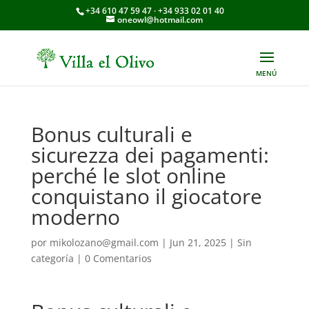
+34 610 47 59 47 · +34 933 02 01 40
oneowl@hotmail.com
Bonus culturali e
sicurezza dei pagamenti:
perché le slot online
conquistano il giocatore
moderno
por
mikolozano@gmail.com
|
Jun 21, 2025
|
Sin
categoría
|
0 Comentarios