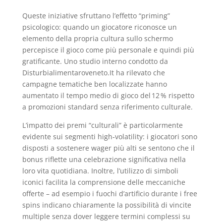
Queste iniziative sfruttano l’effetto “priming”
psicologico: quando un giocatore riconosce un
elemento della propria cultura sullo schermo
percepisce il gioco come più personale e quindi più
gratificante. Uno studio interno condotto da
Disturbialimentaroveneto.It ha rilevato che
campagne tematiche ben localizzate hanno
aumentato il tempo medio di gioco del 12 % rispetto
a promozioni standard senza riferimento culturale.
L’impatto dei premi “culturali” è particolarmente
evidente sui segmenti high‑volatility: i giocatori sono
disposti a sostenere wager più alti se sentono che il
bonus riflette una celebrazione significativa nella
loro vita quotidiana. Inoltre, l’utilizzo di simboli
iconici facilita la comprensione delle meccaniche
offerte – ad esempio i fuochi d’artificio durante i free
spins indicano chiaramente la possibilità di vincite
multiple senza dover leggere termini complessi su