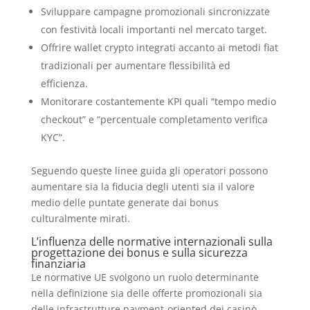
Sviluppare campagne promozionali sincronizzate
con festività locali importanti nel mercato target.
Offrire wallet crypto integrati accanto ai metodi fiat
tradizionali per aumentare flessibilità ed
efficienza.
Monitorare costantemente KPI quali “tempo medio
checkout” e “percentuale completamento verifica
KYC”.
Seguendo queste linee guida gli operatori possono
aumentare sia la fiducia degli utenti sia il valore
medio delle puntate generate dai bonus
culturalmente mirati.​
L’influenza delle normative internazionali sulla
progettazione dei bonus e sulla sicurezza
finanziaria
Le normative UE svolgono un ruolo determinante
nella definizione sia delle offerte promozionali sia
delle infrastrutture payment-oriented dei casinò