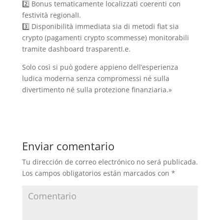
2️⃣ Bonus tematicamente localizzati coerenti con
festività regionalI.
3️⃣ Disponibilità immediata sia di metodi fiat sia
crypto (pagamenti crypto scommesse) monitorabili
tramite dashboard trasparentI.e.
Solo così si può godere appieno dell’esperienza
ludica moderna senza compromessi né sulla
divertimento né sulla protezione finanziaria.»
Enviar comentario
Tu dirección de correo electrónico no será publicada.
Los campos obligatorios están marcados con
*