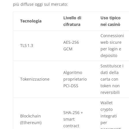
più diffuse oggi sul mercato:
Livello di
Uso tipico
Tecnologia
cifratura
nei casinò
Connessioni
AES‑256
web sicure
TLS 1.3
GCM
per login e
deposito
Sostituisce i
Algoritmo
dati della
Tokenizzazione
proprietario
carta con
PCI‑DSS
token non
reversibili
Wallet
crypto
SHA‑256 +
Blockchain
integrati
smart
(Ethereum)
per
contract