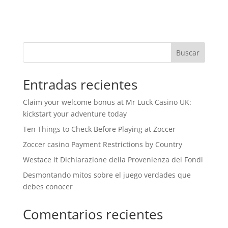
Buscar
Entradas recientes
Claim your welcome bonus at Mr Luck Casino UK:
kickstart your adventure today
Ten Things to Check Before Playing at Zoccer
Zoccer casino Payment Restrictions by Country
Westace it Dichiarazione della Provenienza dei Fondi
Desmontando mitos sobre el juego verdades que
debes conocer
Comentarios recientes