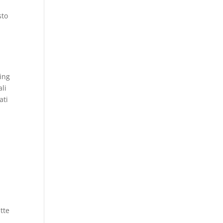
sto
ling
li
ati
.
tte