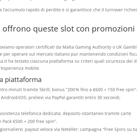
l’accumulo rapido di perdite e si garantisce che il turnover richie
e offrono queste slot con promozioni
roviamo operatori certificati da Malta Gaming Authority o UK Gamb
e per operare sul mercato italiano pur mantenendo condizioni fisca
a.it ha testato ciascuna piattaforma su criteri quali sicurezza dei d
l’esperienza mobile.
na piattaforma
tro minuti tramite Skrill; bonus “200 % fino a €600 + 150 free spin”
 Android/iOS; prelievi via PayPal garantiti entro 30 secondi;
ssistenza telefonica dedicata; deposito istantaneo tramite carte
 Pack €500 + 200 free spin”.
giornaliere; payout veloce via Neteller; campagna “Free Spins su tu