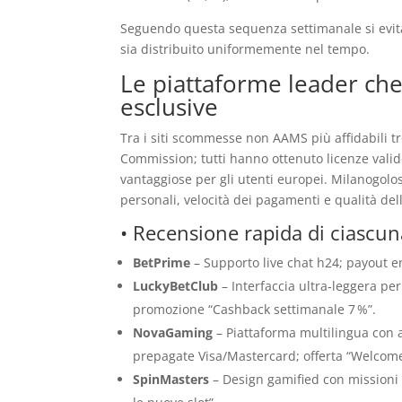
Seguendo questa sequenza settimanale si evita 
sia distribuito uniformemente nel tempo.
Le piattaforme leader ch
esclusive
Tra i siti scommesse non AAMS più affidabili t
Commission; tutti hanno ottenuto licenze valid
vantaggiose per gli utenti europei. Milanogolos
personali, velocità dei pagamenti e qualità del
• Recensione rapida di ciascu
BetPrime
– Supporto live chat h24; payout en
LuckyBetClub
– Interfaccia ultra‑leggera per
promozione “Cashback settimanale 7 %”.
NovaGaming
– Piattaforma multilingua con a
prepagate Visa/Mastercard; offerta “Welcome
SpinMasters
– Design gamified con missioni 