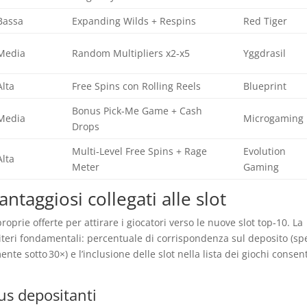
Bassa
Expanding Wilds + Respins
Red Tiger
Media
Random Multipliers x2‑x5
Yggdrasil
Alta
Free Spins con Rolling Reels
Blueprint
Bonus Pick‑Me Game + Cash
Media
Microgaming
Drops
Multi‑Level Free Spins + Rage
Evolution
Alta
Meter
Gaming
taggiosi collegati alle slot
prie offerte per attirare i giocatori verso le nuove slot top‑10. La
iteri fondamentali: percentuale di corrispondenza sul deposito (sp
nte sotto 30×) e l’inclusione delle slot nella lista dei giochi consent
us depositanti