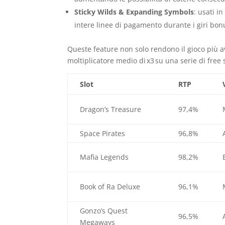
Sticky Wilds & Expanding Symbols
: usati i
intere linee di pagamento durante i giri bon
Queste feature non solo rendono il gioco più a
moltiplicatore medio di x3 su una serie di free 
Slot
RTP
Dragon’s Treasure
97,4%
Space Pirates
96,8%
Mafia Legends
98,2%
Book of Ra Deluxe
96,1%
Gonzo’s Quest
96,5%
Megaways