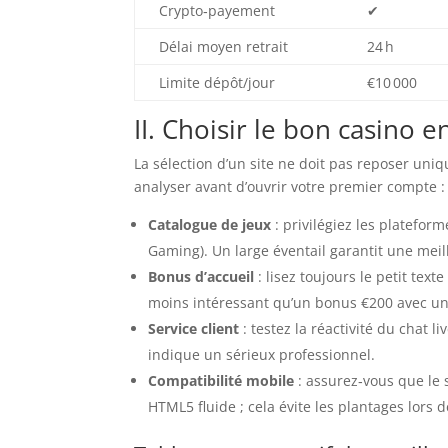
Crypto‑payement
✔︎
Délai moyen retrait
24 h
Limite dépôt/jour
€10 000
II. Choisir le bon casino e
La sélection d’un site ne doit pas reposer uniq
analyser avant d’ouvrir votre premier compte :
Catalogue de jeux
: privilégiez les platefor
Gaming). Un large éventail garantit une meill
Bonus d’accueil
: lisez toujours le petit text
moins intéressant qu’un bonus €200 avec u
Service client
: testez la réactivité du chat 
indique un sérieux professionnel.
Compatibilité mobile
: assurez‑vous que le 
HTML5 fluide ; cela évite les plantages lors