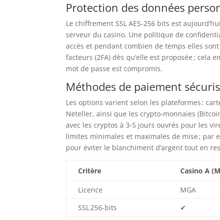
Protection des données perso
Le chiffrement SSL AES‑256 bits est aujourd’hu
serveur du casino. Une politique de confidenti
accès et pendant combien de temps elles sont c
facteurs (2FA) dès qu’elle est proposée ; cela
mot de passe est compromis.
Méthodes de paiement sécuri
Les options varient selon les plateformes : ca
Neteller, ainsi que les crypto‑monnaies (Bitco
avec les cryptos à 3‑5 jours ouvrés pour les vi
limites minimales et maximales de mise ; par 
pour éviter le blanchiment d’argent tout en res
Critère
Casino A (
Licence
MGA
SSL 256‑bits
✔︎