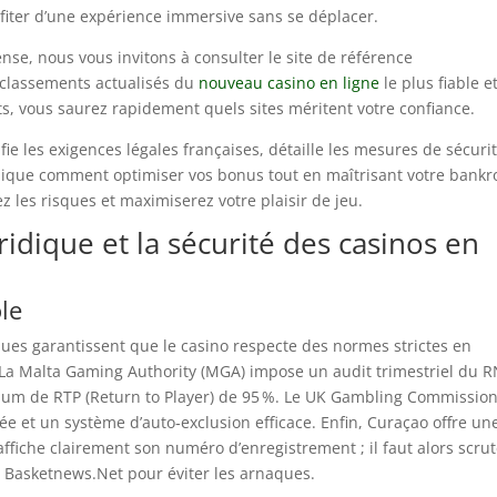
ofiter d’une expérience immersive sans se déplacer.
nse, nous vous invitons à consulter le site de référence
 classements actualisés du
nouveau casino en ligne
le plus fiable et
s, vous saurez rapidement quels sites méritent votre confiance.
rifie les exigences légales françaises, détaille les mesures de sécuri
plique comment optimiser vos bonus tout en maîtrisant votre bankro
 les risques et maximiserez votre plaisir de jeu.
idique et la sécurité des casinos en
ôle
nues garantissent que le casino respecte des normes strictes en
. La Malta Gaming Authority (MGA) impose un audit trimestriel du 
m de RTP (Return to Player) de 95 %. Le UK Gambling Commissio
cée et un système d’auto‑exclusion efficace. Enfin, Curaçao offre un
affiche clairement son numéro d’enregistrement ; il faut alors scrut
 Basketnews.Net pour éviter les arnaques.