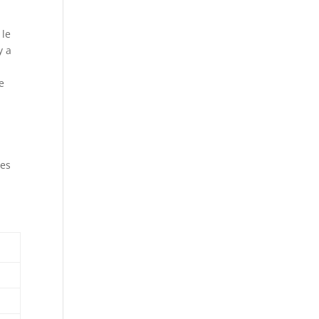
 le
y a
e
tes