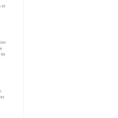
% et
s
sion
se
 99
n.
les