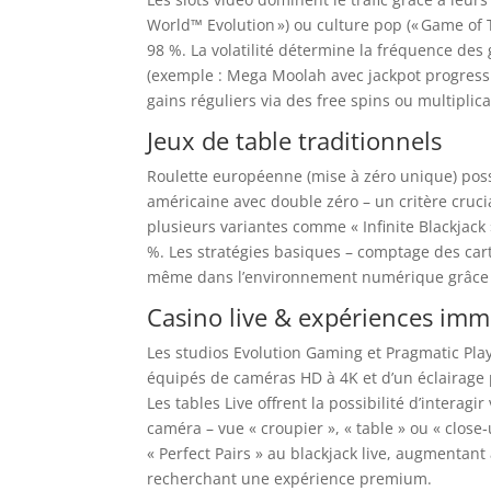
World™ Evolution ») ou culture pop (« Game of 
98 %. La volatilité détermine la fréquence des 
(exemple : Mega Moolah avec jackpot progressif
gains réguliers via des free spins ou multipli
Jeux de table traditionnels
Roulette européenne (mise à zéro unique) poss
américaine avec double zéro – un critère cruci
plusieurs variantes comme « Infinite Blackjack
%. Les stratégies basiques – comptage des carte
même dans l’environnement numérique grâce aux
Casino live & expériences imm
Les studios Evolution Gaming et Pragmatic Pla
équipés de caméras HD à 4K et d’un éclairage p
Les tables Live offrent la possibilité d’interagi
caméra – vue « croupier », « table » ou « clos
« Perfect Pairs » au blackjack live, augmentant
recherchant une expérience premium.