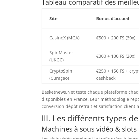
Tableau comparatif des meilleu
Site
Bonus d’accueil
CasinoX (MGA)
€500 + 200 FS (30x)
SpinMaster
€300 + 100 FS (20x)
(UKGC)
CryptoSpin
€250 + 150 FS + cryp
(Curaçao)
cashback
Basketnews.Net teste chaque plateforme chaque
disponibles en France. Leur méthodologie repo
conversion dépôt‑retrait et satisfaction clien
III. Les différents types d
Machines à sous vidéo & slots 
Les slots vidéo dominent le trafic grâce à leurs