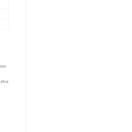
tion
 être
7