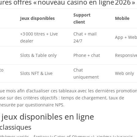
res offres « nouveau casino en ligne 2026 »
Support
Jeux disponibles
Mobile
client
+3 000 titres + Live
Chat + mail
App + We
dealer
24/7
Slots & Table only
Phone + chat
Responsiv
to
Chat
Slots NFT & Live
Web only
uniquement
 mois afin d’actualiser ces tableaux avec les dernières promotio
se sur des critères objectifs : temps de chargement, taux de
t mesurée par questionnaire NPS.
e jeux disponibles en ligne
classiques
 thèmes variés – fantasy (« Gates of Olympus »), cinéma (« Jurassic