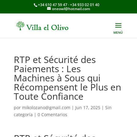
+34 610 47 59 47 · +34 933 02 01 40
oneowl@hotmail.com
RTP et Sécurité des
Paiements : Les
Machines à Sous qui
Récompensent le Plus en
Toute Confiance
por
mikolozano@gmail.com
|
Jun 17, 2025
|
Sin
categoría
|
0 Comentarios