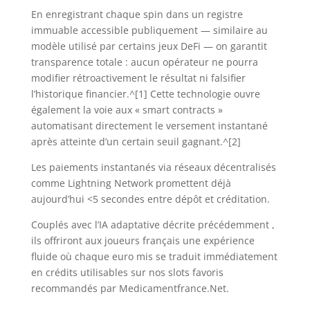
En enregistrant chaque spin dans un registre
immuable accessible publiquement — similaire au
modèle utilisé par certains jeux DeFi — on garantit
transparence totale : aucun opérateur ne pourra
modifier rétroactivement le résultat ni falsifier
l’historique financier.^[1]​ Cette technologie ouvre
également la voie aux « smart contracts »
automatisant directement le versement instantané
après atteinte d’un certain seuil gagnant.^[2]
Les paiements instantanés via réseaux décentralisés
comme Lightning Network promettent déjà
aujourd’hui <5 secondes entre dépôt et créditation.
Couplés avec l’IA adaptative décrite précédemment ,
ils offriront aux joueurs français une expérience
fluide où chaque euro mis se traduit immédiatement
en crédits utilisables sur nos slots favoris
recommandés par Medicamentfrance.Net.​