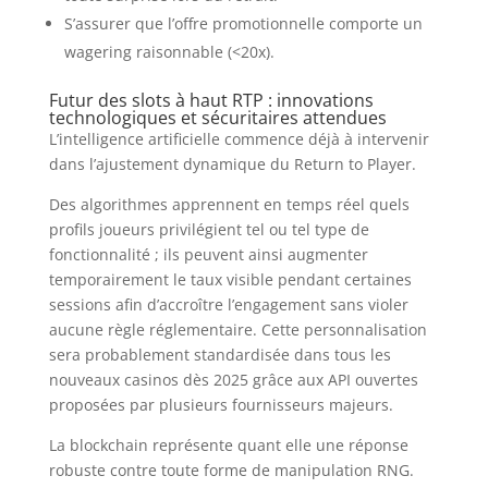
S’assurer que l’offre promotionnelle comporte un
wagering raisonnable (<20x).
Futur des slots à haut RTP : innovations
technologiques et sécuritaires attendues
L’intelligence artificielle commence déjà à intervenir
dans l’ajustement dynamique du Return to Player.
Des algorithmes apprennent en temps réel quels
profils joueurs privilégient tel ou tel type de
fonctionnalité ; ils peuvent ainsi augmenter
temporairement le taux visible pendant certaines
sessions afin d’accroître l’engagement sans violer
aucune règle réglementaire.​ Cette personnalisation
sera probablement standardisée dans tous les
nouveaux casinos dès 2025 grâce aux API ouvertes
proposées par plusieurs fournisseurs majeurs.​
La blockchain représente quant elle une réponse
robuste contre toute forme de manipulation RNG.