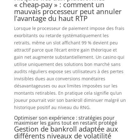
« cheap‑pay » : comment un
mauvais processeur peut annuler
l’avantage du haut RTP
Lorsque le processeur de paiement impose des frais
exorbitants ou retarde systématiquement les
retraits, même un slot affichant 99 % devient peu
attractif parce que l’écart entre gain théorique et
gain net augmente substantiellement.​ Un casino qui
utilise uniquement des solutions bon marché sans
audits réguliers expose ses utilisateurs à des pertes
invisibles dues aux conversions monétaires
désavantageuses ou aux limites imposées sur les
montants retirables.​ En pratique cela signifie qu’un
joueur pourrait voir son bankroll diminuer malgré un
historique positif au niveau du RNG.
Optimiser son expérience : stratégies pour
maximiser les gains tout en restant protégé
Gestion de bankroll adaptée aux
différents niveaux de volatilité