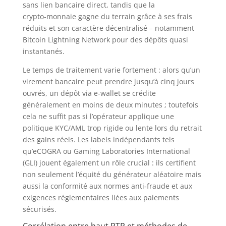
sans lien bancaire direct, tandis que la
crypto‑monnaie gagne du terrain grâce à ses frais
réduits et son caractère décentralisé – notamment
Bitcoin Lightning Network pour des dépôts quasi
instantanés.
Le temps de traitement varie fortement : alors qu’un
virement bancaire peut prendre jusqu’à cinq jours
ouvrés, un dépôt via e‑wallet se crédite
généralement en moins de deux minutes ; toutefois
cela ne suffit pas si l’opérateur applique une
politique KYC/AML trop rigide ou lente lors du retrait
des gains réels.​ Les labels indépendants tels
qu’eCOGRA ou Gaming Laboratories International
(GLI) jouent également un rôle crucial : ils certifient
non seulement l’équité du générateur aléatoire mais
aussi la conformité aux normes anti‑fraude et aux
exigences réglementaires liées aux paiements
sécurisés.