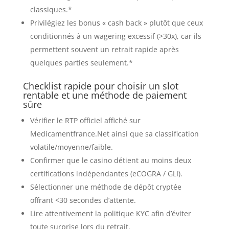
classiques.*
Privilégiez les bonus « cash back » plutôt que ceux
conditionnés à un wagering excessif (>30x), car ils
permettent souvent un retrait rapide après
quelques parties seulement.*
Checklist rapide pour choisir un slot
rentable et une méthode de paiement
sûre
Vérifier le RTP officiel affiché sur
Medicamentfrance.Net ainsi que sa classification
volatile/moyenne/faible.
Confirmer que le casino détient au moins deux
certifications indépendantes (eCOGRA / GLI).
Sélectionner une méthode de dépôt cryptée
offrant <30 secondes d’attente.
Lire attentivement la politique KYC afin d’éviter
toute surprise lors du retrait.