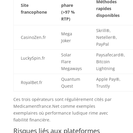
Méthodes
Site
phare
rapides
francophone
(>97 %
disponibles
RTP)
Skrill®,
Mega
CasinoZen.fr
Neteller®,
Joker
PayPal
Solar
Paysafecard®,
LuckySpin.fr
Flare
Bitcoin
Megaways
Lightning
Quantum
Apple Pay®,
RoyalBet.fr
Quest
Trustly
Ces trois opérateurs sont régulièrement cités par
Medicamentfrance.Net comme exemples
exemplaires où performance ludique rime avec
fiabilité financière.
Risques liés aux plateformes