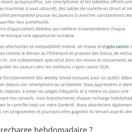
 vivant qu’aujourd’hui. Les smartphones et les tablettes offrent un
des machines à sous ultra‑HD, des tables de roulette en direct et 
obilité permanente pousse les joueurs à chercher constamment de
acrifier leur portefeuille.
nce d’applications dédiées qui notifient instantanément chaque
 ne manque une opportunité lucrative.
es alléchantes et compatibilité mobile, on trouve le
crypto casino
.
ies comme le Bitcoin ou l’Ethereum et propose des bonus de recha
.Fr, site indépendant spécialisé dans les revues et classements d
guider les joueurs vers les meilleurs crypto casino 2026.
er le fonctionnement des weekly reload bonuses pour un public débu
n depuis son smartphone ou sa tablette. Vous apprendrez à ident
ls mobiles, à éviter les pièges fréquents et à mettre en place une
suivant nos conseils, vous transformerez chaque recharge hebdomad
vant le contrôle total sur votre bankroll. Nous aborderons égalemen
ns ces programmes et pourquoi elles gagnent du terrain auprès de
e recharge hebdomadaire ?