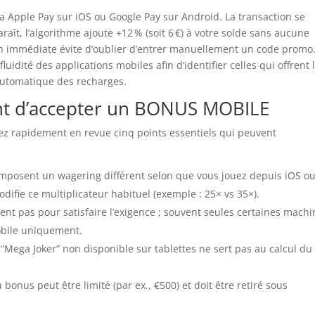
a Apple Pay sur iOS ou Google Pay sur Android. La transaction se
aît, l’algorithme ajoute +12 % (soit 6 €) à votre solde sans aucune
on immédiate évite d’oublier d’entrer manuellement un code promo
idité des applications mobiles afin d’identifier celles qui offrent 
automatique des recharges.
vant d’accepter un BONUS MOBILE
ez rapidement en revue cinq points essentiels qui peuvent
imposent un wagering différent selon que vous jouez depuis iOS o
odifie ce multiplicateur habituel (exemple : 25× vs 35×).
tent pas pour satisfaire l’exigence ; souvent seules certaines mach
mobile uniquement.
“Mega Joker” non disponible sur tablettes ne sert pas au calcul du
onus peut être limité (par ex., €500) et doit être retiré sous