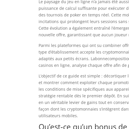
Le paysage du jeu en ligne n’a jamais été aussi
puissance de calcul suffisante pour exécuter 
des tournois de poker en temps réel. Cette m
incitations qui prolongent leurs sessions sans s
Cette évolution a également entraîné l’émerge
nouvelle offre, garantissant que aucun joueur
Parmi les plateformes qui ont su combiner offr
type d’établissement accepte les cryptomonna
adaptés aux petits écrans. Labonnecomposition
casinos en ligne, analyse chaque offre afin de 
L’objectif de ce guide est simple : décortiqu
et montrer comment exploiter chaque promotio
les conditions de mise spécifiques aux apparei
stratégie rentable dès le premier dépôt. En 
en un véritable levier de gains tout en conser
façon dont les cryptomonnaies s’intègrent da
utilisateurs mobiles.
Qu’est‑ce qu’un bonus d