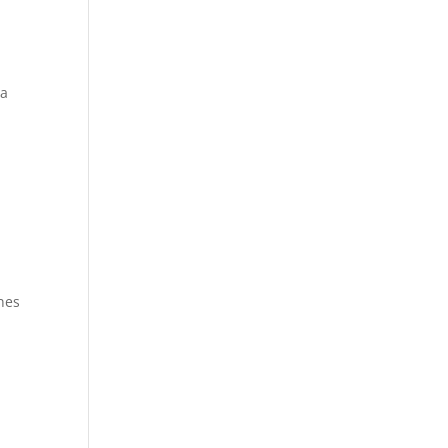
.
la
u
ines