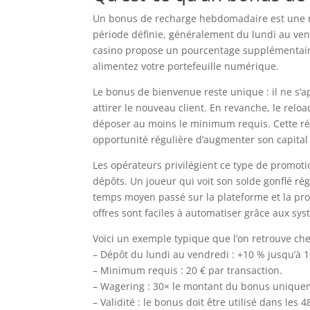
Un bonus de recharge hebdomadaire est une r
période définie, généralement du lundi au vendr
casino propose un pourcentage supplémentair
alimentez votre portefeuille numérique.
Le bonus de bienvenue reste unique : il ne s’a
attirer le nouveau client. En revanche, le rel
déposer au moins le minimum requis. Cette ré
opportunité régulière d’augmenter son capital
Les opérateurs privilégient ce type de promotio
dépôts. Un joueur qui voit son solde gonflé ré
temps moyen passé sur la plateforme et la proba
offres sont faciles à automatiser grâce aux sy
Voici un exemple typique que l’on retrouve che
– Dépôt du lundi au vendredi : +10 % jusqu’à 1
– Minimum requis : 20 € par transaction.
– Wagering : 30× le montant du bonus uniquem
– Validité : le bonus doit être utilisé dans les 4