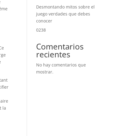
e
Desmontando mitos sobre el
même
juego verdades que debes
s
conocer
0238
Comentarios
 Ce
recientes
rge
e
No hay comentarios que
mostrar.
tant
ifier
aire
t la
s