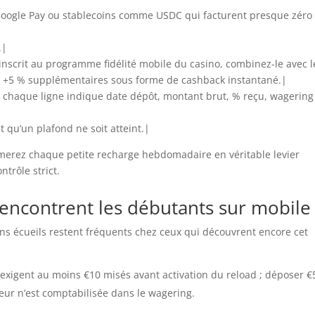
/ Google Pay ou stablecoins comme USDC qui facturent presque zéro
.|
 inscrit au programme fidélité mobile du casino, combinez-le avec l
u’à +5 % supplémentaires sous forme de cashback instantané.|
 où chaque ligne indique date dépôt, montant brut, % reçu, wagering
t qu’un plafond ne soit atteint.|
rmerez chaque petite recharge hebdomadaire en véritable levier
trôle strict.
rencontrent les débutants sur mobile
s écueils restent fréquents chez ceux qui découvrent encore cet
xigent au moins €10 misés avant activation du reload ; déposer €
eur n’est comptabilisée dans le wagering.