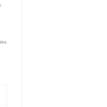
s
 être