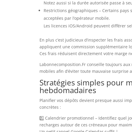
Notez aussi si la durée autorisée passe à s
Restrictions géographiques – Certains pays s
acceptées par l’opérateur mobile.
Les licences iOS/Android peuvent différer sel
En plus c’est judicieux d’inspecter les frais a
appliquent une commission supplémentaire lors
Ces frais réduisent directement votre marge n
Labonnecomposition.Fr conseille toujours aux n
mobiles afin d’éviter toute mauvaise surprise av
Stratégies simples pour m
hebdomadaires
Planifier vos dépôts devient presque aussi imp
concrètes :
1️⃣ Calendrier promotionnel – Identifiez quel 
recharges autour de ces créneaux pour maximi
Un petit rappel Google Calendar suffit.|