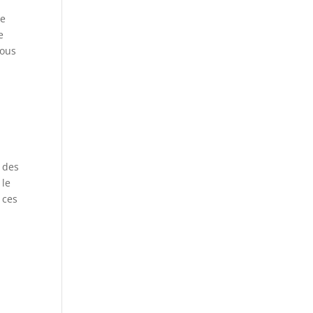
ne
e
vous
e des
 le
 ces