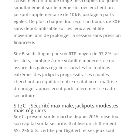
consiste en un double tirage : les couples qui jouent
simultanément sur le même slot déclenchent un
jackpot supplémentaire de 10 k €, partagé à parts
égales. De plus, chaque duo reçoit un bonus de 30 €
sans dépôt, utilisable sur les jeux à volatilité
moyenne, afin de prolonger la session sans pression
financière.
Site B se distingue par son RTP moyen de 97,2 % sur
les slots, combiné à une volatilité modérée, ce qui
assure des gains réguliers sans les fluctuations
extrêmes des jackpots progressifs. Les couples
cherchant un équilibre entre excitation et maîtrise
du budget apprécieront particulièrement ce cadre
sécuritaire.
Site C – Sécurité maximale, jackpots modestes
mais réguliers
Site C, présent sur le marché depuis 2015, mise tout
son capital sur la sécurité. Il utilise un chiffrement
SSL 256‑bits, certifié par DigiCert, et ses jeux sont