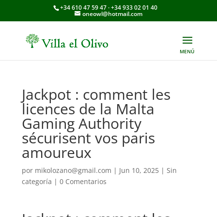
+34 610 47 59 47 · +34 933 02 01 40
oneowl@hotmail.com
Jackpot : comment les
licences de la Malta
Gaming Authority
sécurisent vos paris
amoureux
por
mikolozano@gmail.com
|
Jun 10, 2025
|
Sin
categoría
|
0 Comentarios