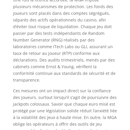
plusieurs mécanismes de protection. Les fonds des
joueurs sont placés dans des comptes ségrégués,
séparés des actifs opérationnels du casino, afin
d’éviter tout risque de liquidation. Chaque jeu doit
passer par des tests indépendants de Random
Number Generator (RNG) réalisés par des
laboratoires comme iTech Labs ou GLI, assurant un
taux de retour au joueur (RTP) conforme aux
déclarations. Des audits trimestriels, menés par des
cabinets comme Ernst & Young, vérifient la
conformité continue aux standards de sécurité et de
transparence.
Ces mesures ont un impact direct sur la confiance
des joueurs, surtout lorsqu’il s’agit de poursuivre des
jackpots colossaux. Savoir que chaque euro misé est
protégé par une législation solide réduit l’anxiété liée
à la volatilité des jeux à haute mise. En outre, la MGA
oblige les opérateurs à offrir des outils de jeu