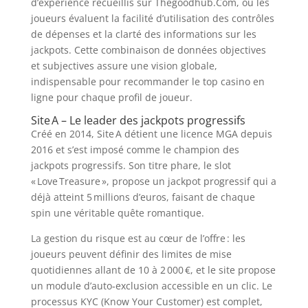
d’expérience recueillis sur Thegoodhub.Com, où les
joueurs évaluent la facilité d’utilisation des contrôles
de dépenses et la clarté des informations sur les
jackpots. Cette combinaison de données objectives
et subjectives assure une vision globale,
indispensable pour recommander le top casino en
ligne pour chaque profil de joueur.
Site A – Le leader des jackpots progressifs
Créé en 2014, Site A détient une licence MGA depuis
2016 et s’est imposé comme le champion des
jackpots progressifs. Son titre phare, le slot
« Love Treasure », propose un jackpot progressif qui a
déjà atteint 5 millions d’euros, faisant de chaque
spin une véritable quête romantique.
La gestion du risque est au cœur de l’offre : les
joueurs peuvent définir des limites de mise
quotidiennes allant de 10 à 2 000 €, et le site propose
un module d’auto‑exclusion accessible en un clic. Le
processus KYC (Know Your Customer) est complet,