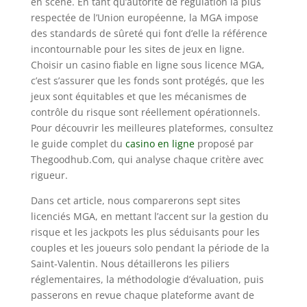
en scène. En tant qu’autorité de régulation la plus
respectée de l’Union européenne, la MGA impose
des standards de sûreté qui font d’elle la référence
incontournable pour les sites de jeux en ligne.
Choisir un casino fiable en ligne sous licence MGA,
c’est s’assurer que les fonds sont protégés, que les
jeux sont équitables et que les mécanismes de
contrôle du risque sont réellement opérationnels.
Pour découvrir les meilleures plateformes, consultez
le guide complet du
casino en ligne
proposé par
Thegoodhub.Com, qui analyse chaque critère avec
rigueur.
Dans cet article, nous comparerons sept sites
licenciés MGA, en mettant l’accent sur la gestion du
risque et les jackpots les plus séduisants pour les
couples et les joueurs solo pendant la période de la
Saint‑Valentin. Nous détaillerons les piliers
réglementaires, la méthodologie d’évaluation, puis
passerons en revue chaque plateforme avant de