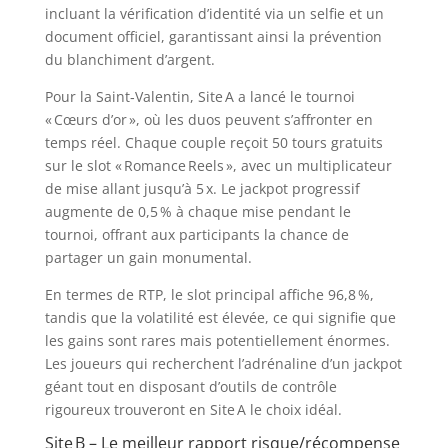
incluant la vérification d’identité via un selfie et un
document officiel, garantissant ainsi la prévention
du blanchiment d’argent.
Pour la Saint‑Valentin, Site A a lancé le tournoi
« Cœurs d’or », où les duos peuvent s’affronter en
temps réel. Chaque couple reçoit 50 tours gratuits
sur le slot « Romance Reels », avec un multiplicateur
de mise allant jusqu’à 5 x. Le jackpot progressif
augmente de 0,5 % à chaque mise pendant le
tournoi, offrant aux participants la chance de
partager un gain monumental.
En termes de RTP, le slot principal affiche 96,8 %,
tandis que la volatilité est élevée, ce qui signifie que
les gains sont rares mais potentiellement énormes.
Les joueurs qui recherchent l’adrénaline d’un jackpot
géant tout en disposant d’outils de contrôle
rigoureux trouveront en Site A le choix idéal.
Site B – Le meilleur rapport risque/récompense