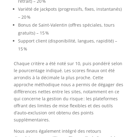
retrait) – 20 %
Variété de jackpots (progressifs, fixes, instantanés)
– 20 %
Bonus de Saint‑Valentin (offres spéciales, tours
gratuits) – 15 %
Support client (disponibilité, langues, rapidité) –
15 %
Chaque critère a été noté sur 10, puis pondéré selon
le pourcentage indiqué. Les scores finaux ont été
arrondis à la décimale la plus proche. Cette
approche méthodique nous a permis de dégager des
différences nettes entre les sites, notamment en ce
qui concerne la gestion du risque : les plateformes
offrant des limites de mise flexibles et des outils
d’auto‑exclusion ont obtenu des points
supplémentaires.
Nous avons également intégré des retours