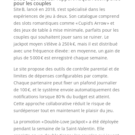
pour les couples
Site B, lancé en 2018, s’est spécialisé dans les
expériences de jeu à deux. Son catalogue comprend
des slots romantiques comme « Cupid’s Arrow » et
des jeux de table à mise minimale, parfaits pour les
couples qui souhaitent jouer sans se ruiner. Le
jackpot moyen s’élève à 250 k €, mais il est distribué
avec une fréquence élevée : en moyenne, un gain de
plus de 5 000 € est enregistré chaque semaine.
Le site propose des outils de contrôle parental et de
limites de dépenses configurables par compte.
Chaque partenaire peut fixer un plafond journalier
de 100 €, et le système envoie automatiquement des
notifications lorsque 80 % du budget est atteint.
Cette approche collaborative réduit le risque de
surdépenser tout en maintenant le plaisir du jeu.
La promotion « Double‑Love Jackpot » a été déployée
pendant la semaine de la Saint‑Valentin. Elle