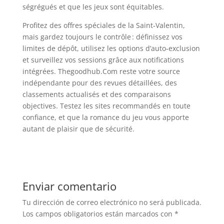
ségrégués et que les jeux sont équitables.
Profitez des offres spéciales de la Saint‑Valentin,
mais gardez toujours le contrôle : définissez vos
limites de dépôt, utilisez les options d’auto‑exclusion
et surveillez vos sessions grâce aux notifications
intégrées. Thegoodhub.Com reste votre source
indépendante pour des revues détaillées, des
classements actualisés et des comparaisons
objectives. Testez les sites recommandés en toute
confiance, et que la romance du jeu vous apporte
autant de plaisir que de sécurité.
Enviar comentario
Tu dirección de correo electrónico no será publicada.
Los campos obligatorios están marcados con
*