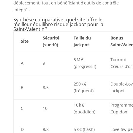
déplacement, tout en bénéficiant d’outils de contrôle
intégrés.
Synthèse comparative : quel site offre le
meilleur équilibre risque‑jackpot pour la
Saint‑Valentin ?
Sécurité
Taille du
Bonus
Site
(sur 10)
jackpot
Saint‑Vale
5 M €
Tournoi
A
9
(progressif)
Cœurs d’or
250 k €
Double‑Lov
B
8,5
(fréquent)
Jackpot
10 k €
Programm
C
10
(quotidien)
Cupidon
D
8,8
5 k € (flash)
Love‑Swipe