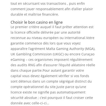
tout en sécurisant vos transactions , puis enfin
comment jouer responsablement afin d’allier plaisir
durable et maîtrise financière.
Choisir le bon casino en ligne
Le premier critère auquel il faut prêter attention est
la licence officielle délivrée par une autorité
reconnue au niveau européen ou international.Votre
garantie commence dès lors que vous voyez
apparaître l’agrément Malta Gaming Authority (MGA),
UK Gambling Commission (UKGC) ou encore Curaçao
eGaming – ces organismes imposent régulièrement
des audits RNG afin d’assurer l’équité aléatoire réelle
dans chaque partie.Pour autant garantir votre
capital vous devez également vérifier si vos fonds
sont détenus dans un compte ségrégué distinct du
compte opérationnel du site.Juste parce qu’une
licence existe ne signifie pas automatiquement
sécurité absolue ; c’est pourquoi il faut croiser cette
donnée avec celle-ci-ci…