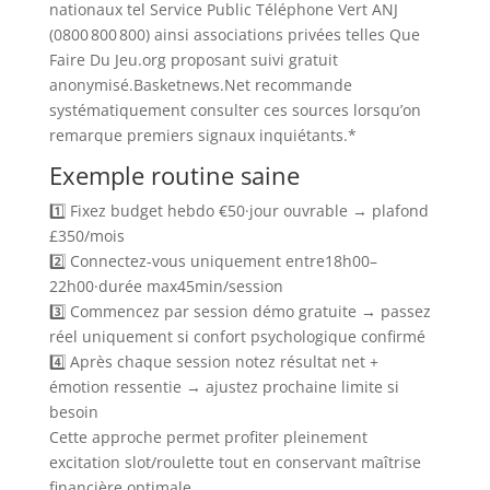
nationaux tel Service Public Téléphone Vert ANJ
(0800 800 800) ainsi associations privées telles Que
Faire Du Jeu.org proposant suivi gratuit
anonymisé.Basketnews.Net recommande
systématiquement consulter ces sources lorsqu’on
remarque premiers signaux inquiétants.*
Exemple routine saine
1️⃣ Fixez budget hebdo €50·jour ouvrable → plafond
£350/mois
2️⃣ Connectez-vous uniquement entre18h00–
22h00·durée max45min/session
3️⃣ Commencez par session démo gratuite → passez
réel uniquement si confort psychologique confirmé
4️⃣ Après chaque session notez résultat net +
émotion ressentie → ajustez prochaine limite si
besoin
Cette approche permet profiter pleinement
excitation slot/roulette tout en conservant maîtrise
financière optimale.