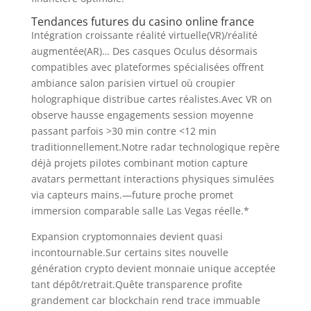
Tendances futures du casino online france
Intégration croissante réalité virtuelle(VR)/réalité
augmentée(AR)… Des casques Oculus désormais
compatibles avec plateformes spécialisées offrent
ambiance salon parisien virtuel où croupier
holographique distribue cartes réalistes.Avec VR on
observe hausse engagements session moyenne
passant parfois >30 min contre <12 min
traditionnellement.Notre radar technologique repère
déjà projets pilotes combinant motion capture
avatars permettant interactions physiques simulées
via capteurs mains.—future proche promet
immersion comparable salle Las Vegas réelle.*
Expansion cryptomonnaies devient quasi
incontournable.Sur certains sites nouvelle
génération crypto devient monnaie unique acceptée
tant dépôt/retrait.Quête transparence profite
grandement car blockchain rend trace immuable