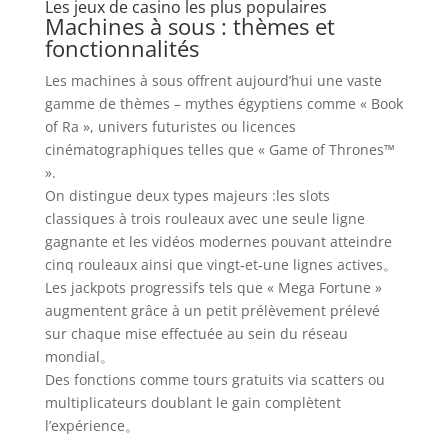
Les jeux de casino les plus populaires
Machines à sous : thèmes et
fonctionnalités
Les machines à sous offrent aujourd’hui une vaste
gamme de thèmes – mythes égyptiens comme « Book
of Ra », univers futuristes ou licences
cinématographiques telles que « Game of Thrones™
».
On distingue deux types majeurs :les slots
classiques à trois rouleaux avec une seule ligne
gagnante et les vidéos modernes pouvant atteindre
cinq rouleaux ainsi que vingt‑et‑une lignes actives。
Les jackpots progressifs tels que « Mega Fortune »
augmentent grâce à un petit prélèvement prélevé
sur chaque mise effectuée au sein du réseau
mondial。
Des fonctions comme tours gratuits via scatters ou
multiplicateurs doublant le gain complètent
l’expérience。