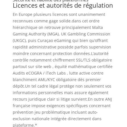
Licences et autorités de régulation
En Europe plusieurs licences sont unanimement
reconnues comme gage solide.dans cet ordre
hiérarchique on retrouve principalement Malta
Gaming Authority (MGA), UK Gambling Commission
(UKGC), puis Curaçao eGaming qui bien qu’offrant
rapidité administrative possède parfois supervision
moindre concernant protection données.L’autorité
contrôle notamment chiffrement SSL/TLS obligatoire
partout sur site web , équité mathématique certifiée
Audits eCOGRA / iTech Labs , lutte active contre
blanchiment AML/KYC obligatoire dès premier
dépôt.Un tel cadre légal protège non seulement vos
informations personnelles mais assure également
recours juridique clair si litige survient.En outre ANJ
française impose exigences spécifiques concernant
prévention jeu problématique incluant auto-
exclusion nationale intégrée directement dans
plateforme.*