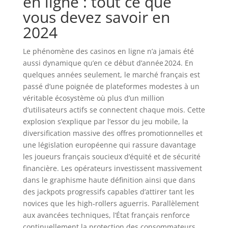
en ligne : tout ce que
vous devez savoir en
2024
Le phénomène des casinos en ligne n’a jamais été
aussi dynamique qu’en ce début d’année 2024. En
quelques années seulement, le marché français est
passé d’une poignée de plateformes modestes à un
véritable écosystème où plus d’un million
d’utilisateurs actifs se connectent chaque mois. Cette
explosion s’explique par l’essor du jeu mobile, la
diversification massive des offres promotionnelles et
une législation européenne qui rassure davantage
les joueurs français soucieux d’équité et de sécurité
financière. Les opérateurs investissent massivement
dans le graphisme haute définition ainsi que dans
des jackpots progressifs capables d’attirer tant les
novices que les high‑rollers aguerris. Parallèlement
aux avancées techniques, l’État français renforce
continuellement la protection des consommateurs