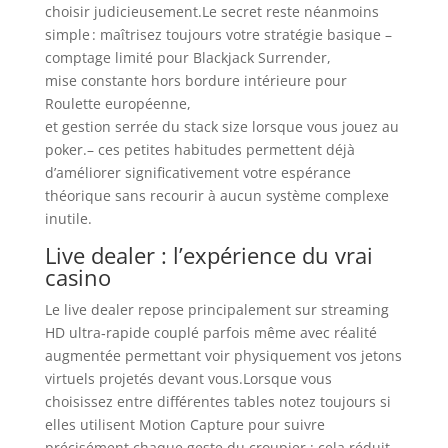
choisir judicieusement.Le secret reste néanmoins
simple : maîtrisez toujours votre stratégie basique –
comptage limité pour Blackjack Surrender,
mise constante hors bordure intérieure pour
Roulette européenne,
et gestion serrée du stack size lorsque vous jouez au
poker.– ces petites habitudes permettent déjà​
d’améliorer significativement votre espérance
théorique sans recourir à aucun système complexe
inutile.​
Live dealer : l’expérience du vrai
casino
Le live dealer repose principalement sur streaming
HD ultra‑rapide couplé parfois même avec réalité
augmentée permettant voir physiquement vos jetons
virtuels projetés devant vous.Lorsque vous
choisissez entre différentes tables notez toujours si
elles utilisent Motion Capture pour suivre
précisément chaque geste du croupier ; cela réduit