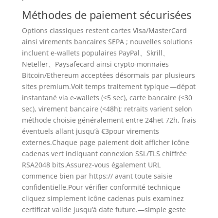
Méthodes de paiement sécurisées
Options classiques restent cartes Visa/MasterCard
ainsi virements bancaires SEPA ; nouvelles solutions
incluent e-wallets populaires PayPal、Skrill、
Neteller、Paysafecard ainsi crypto-monnaies
Bitcoin/Ethereum acceptées désormais par plusieurs
sites premium.Voit temps traitement typique —dépot
instantané via e-wallets (<5 sec), carte bancaire (<30
sec), virement bancaire (<48h); retraits varient selon
méthode choisie généralement entre 24het 72h, frais
éventuels allant jusqu’à ‎€3‏‎pour virements
externes.Chaque page paiement doit afficher icône
cadenas vert indiquant connexion SSL/TLS chiffrée
RSA2048 bits.Assurez-vous également URL
commence bien par https:// avant toute saisie
confidentielle.Pour vérifier conformité technique
cliquez simplement icône cadenas puis examinez
certificat valide jusqu’à date future.—simple geste