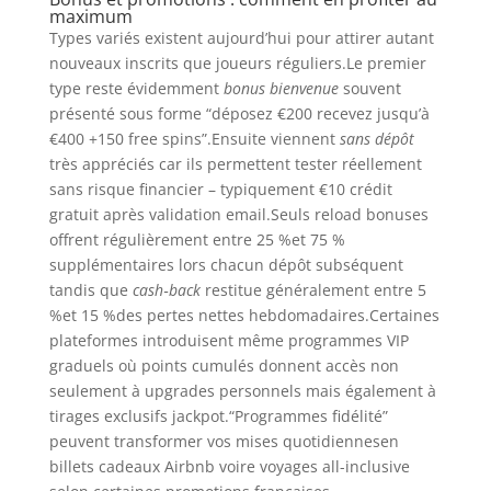
maximum
Types variés existent aujourd’hui pour attirer autant
nouveaux inscrits que joueurs réguliers.Le premier
type reste évidemment
bonus bienvenue
souvent
présenté sous forme “déposez €200 recevez jusqu’à
€400 +150 free spins”.Ensuite viennent
sans dépôt
très appréciés car ils permettent tester réellement
sans risque financier – typiquement €10 crédit
gratuit après validation email.Seuls reload bonuses
offrent régulièrement entre 25 %et 75 %
supplémentaires lors chacun dépôt subséquent
tandis que
cash‑back
restitue généralement entre 5
%et 15 %des pertes nettes hebdomadaires.Certaines
plateformes introduisent même programmes VIP
graduels où points cumulés donnent accès non
seulement à upgrades personnels mais également à
tirages exclusifs jackpot.“Programmes fidélité”
peuvent transformer vos mises quotidiennes​en
billets cadeaux Airbnb voire voyages all-inclusive