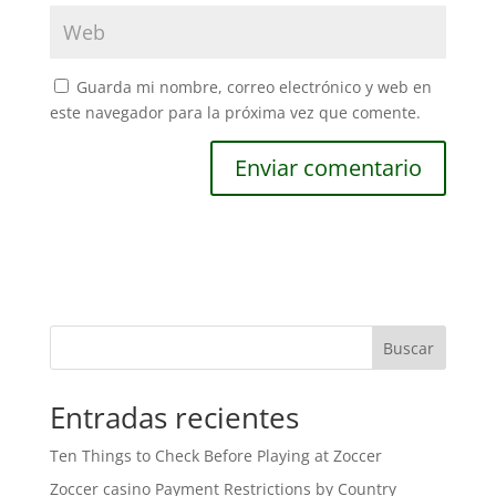
Guarda mi nombre, correo electrónico y web en
este navegador para la próxima vez que comente.
Buscar
Entradas recientes
Ten Things to Check Before Playing at Zoccer
Zoccer casino Payment Restrictions by Country