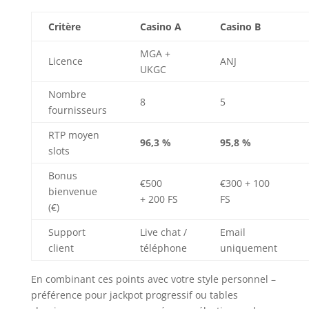
Critère
Casino A
Casino B
MGA +
Licence
ANJ
UKGC
Nombre
8
5
fournisseurs
RTP moyen
96,3 %
95,8 %
slots
Bonus
€500
€300 + 100
bienvenue
+ 200 FS
FS
(€)
Support
Live chat /
Email
client
téléphone
uniquement
En combinant ces points avec votre style personnel –
préférence pour jackpot progressif ou tables