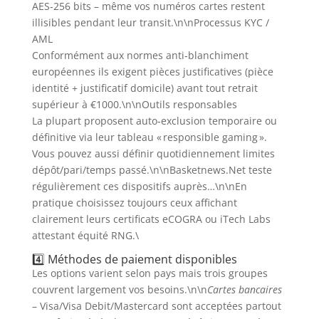
AES‑256 bits – même vos numéros cartes restent
illisibles pendant leur transit.\n\nProcessus KYC /
AML
Conformément aux normes anti‑blanchiment
européennes ils exigent pièces justificatives (pièce
identité + justificatif domicile) avant tout retrait
supérieur à €1000.\n\nOutils responsables
La plupart proposent auto‑exclusion temporaire ou
définitive via leur tableau « responsible gaming ».
Vous pouvez aussi définir quotidiennement limites
dépôt/pari/temps passé.\n\nBasketnews.Net teste
régulièrement ces dispositifs auprès…\n\nEn
pratique choisissez toujours ceux affichant
clairement leurs certificats eCOGRA ou iTech Labs
attestant équité RNG.\
4️⃣ Méthodes de paiement disponibles
Les options varient selon pays mais trois groupes
couvrent largement vos besoins.\n\n
Cartes bancaires
– Visa/Visa Debit/Mastercard sont acceptées partout