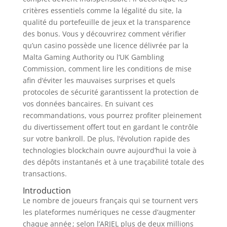
critères essentiels comme la légalité du site, la
qualité du portefeuille de jeux et la transparence
des bonus. Vous y découvrirez comment vérifier
qu’un casino possède une licence délivrée par la
Malta Gaming Authority ou l’UK Gambling
Commission, comment lire les conditions de mise
afin d’éviter les mauvaises surprises et quels
protocoles de sécurité garantissent la protection de
vos données bancaires. En suivant ces
recommandations, vous pourrez profiter pleinement
du divertissement offert tout en gardant le contrôle
sur votre bankroll. De plus, l’évolution rapide des
technologies blockchain ouvre aujourd’hui la voie à
des dépôts instantanés et à une traçabilité totale des
transactions.
Introduction
Le nombre de joueurs français qui se tournent vers
les plateformes numériques ne cesse d’augmenter
chaque année ; selon l’ARJEL plus de deux millions