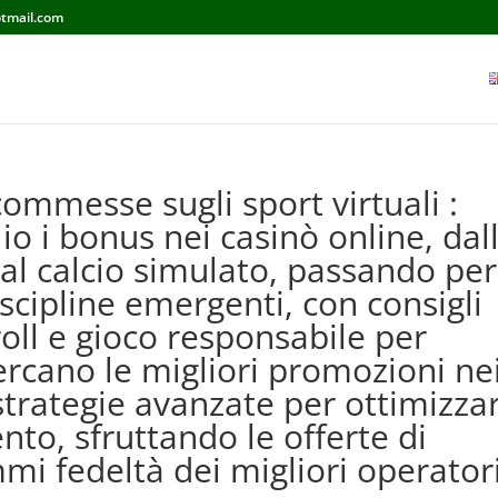
tmail.com
ommesse sugli sport virtuali :
io i bonus nei casinò online, dal
li al calcio simulato, passando per
cipline emergenti, con consigli
roll e gioco responsabile per
cercano le migliori promozioni ne
 strategie avanzate per ottimizza
ento, sfruttando le offerte di
i fedeltà dei migliori operator