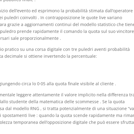
izio dell’evento ed esprimono la probabilità stimata dall’operatore
i puledri coinvolti . In contrapposizione le quote live variano
ra grazie a aggiornamenti continui del modello statistico che tien
 un puledro prende rapidamente il comando la quota sul suo vincitor
rsari sale proporzionalmente .
o pratico su una corsa digitale con tre puledri aventi probabilità
ta decimale si ottiene invertendo la percentuale:
ungendo circa lo 0·05 alla quota finale visibile al cliente .
entale leggere attentamente il valore implicito nella differenza tr
e dallo studente della matematica delle scommesse . Se la quota
sa dal modello RNG , si tratta potenzialmente di una situazione “v
 gli spostamenti live : quando la quota scende rapidamente ma rima
olezza temporanea dell’opposizione digitale che può essere sfrutta