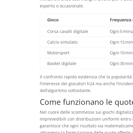
esperto o occasionale.
Gioco
Frequenza 
Corsa cavalli digitale
Ogni 5 minu
Calcio simulato
Ogni 15 min
Motorsport
Ogni 10 min
Basket digitale
Ogni 30 min
Il confronto rapido evidenzia che la popolarit
l’interesse dei giocatori h24 ma anche l’inci
dell’algoritmo sottostante.
Come funzionano le quote 
Nel cuore delle scommesse sui giochi digitaliz
imprevedibili con distribuzioni uniformi entro 
garantisce che ogni risultato sia matemati
attraverso la formulazione delle quote offerte a