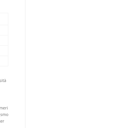
sità
umeri
nismo
ker