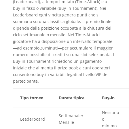
(Leaderboard), a tempo limitato (Time‑Attack) e a
buy‑in fisso o variabile (Buy‑in Tournament). Nei
Leaderboard ogni vincita genera punti che si
sommano su una classifica globale; il premio finale
dipende dalla posizione occupata alla chiusura del
ciclo settimanale o mensile. Nei Time‑Attack il
giocatore ha a disposizione un intervallo temporale
—ad esempio 30 minuti—per accumulare il maggior
numero possibile di crediti su una slot selezionata. I
Buy‑in Tournament richiedono un pagamento
iniziale che alimenta il prize pool; alcuni operatori
consentono buy‑in variabili legati al livello VIP del
partecipante.
Tipo torneo
Durata tipica
Buy‑in
Nessuno
Settimanale/
Leaderboard
o
Mensile
minimo