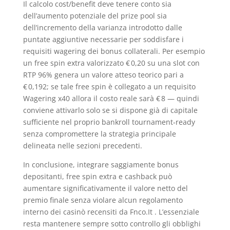
Il calcolo cost/benefit deve tenere conto sia
dell’aumento potenziale del prize pool sia
dell’incremento della varianza introdotto dalle
puntate aggiuntive necessarie per soddisfare i
requisiti wagering dei bonus collaterali. Per esempio
un free spin extra valorizzato € 0,20 su una slot con
RTP 96% genera un valore atteso teorico pari a
€ 0,192; se tale free spin è collegato a un requisito
Wagering x40 allora il costo reale sarà € 8 — quindi
conviene attivarlo solo se si dispone già di capitale
sufficiente nel proprio bankroll tournament‐ready
senza compromettere la strategia principale
delineata nelle sezioni precedenti.
In conclusione, integrare saggiamente bonus
depositanti, free spin extra e cashback può
aumentare significativamente il valore netto del
premio finale senza violare alcun regolamento
interno dei casinò recensiti da Fnco.It . L’essenziale
resta mantenere sempre sotto controllo gli obblighi