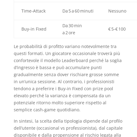
Time‑Attack
Da 5 a 60 minuti
Nessuno
Da 30 min
Buy‑in Fixed
€ 5‑€ 100
a 2 ore
Le probabilità di profitto variano notevolmente tra
questi formati. Un giocatore occasionale troverà più
confortevole il modello Leaderboard perché la soglia
d’ingresso è bassa e può accumulare punti
gradualmente senza dover rischiare grosse somme
in un’unica sessione. Al contrario, i professionisti
tendono a preferire i Buy‑in Fixed con prize pool
elevato perché la varianza è compensata da un
potenziale ritorno molto superiore rispetto al
semplice cash‑game quotidiano.
In sintesi, la scelta della tipologia dipende dal profilo
dell’utente (occasional vs professionista), dal capitale
disponibile e dalla propensione al rischio legata alla