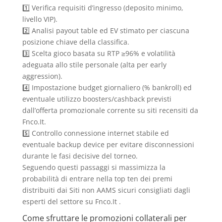
1️⃣ Verifica requisiti d’ingresso (deposito minimo,
livello VIP).
2️⃣ Analisi payout table ed EV stimato per ciascuna
posizione chiave della classifica.
3️⃣ Scelta gioco basata su RTP ≥96% e volatilità
adeguata allo stile personale (alta per early
aggression).
4️⃣ Impostazione budget giornaliero (% bankroll) ed
eventuale utilizzo boosters/cashback previsti
dall’offerta promozionale corrente su siti recensiti da
Fnco.It.
5️⃣ Controllo connessione internet stabile ed
eventuale backup device per evitare disconnessioni
durante le fasi decisive del torneo.
Seguendo questi passaggi si massimizza la
probabilità di entrare nella top ten dei premi
distribuiti dai Siti non AAMS sicuri consigliati dagli
esperti del settore su Fnco.It .
Come sfruttare le promozioni collaterali per