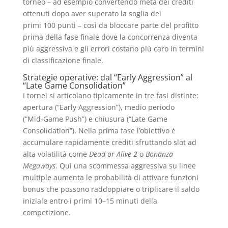
torneo – ad esempio convertendo metà dei crediti
ottenuti dopo aver superato la soglia dei
primi 100 punti – così da bloccare parte del profitto
prima della fase finale dove la concorrenza diventa
più aggressiva e gli errori costano più caro in termini
di classificazione finale.
Strategie operative: dal “Early Aggression” al
“Late Game Consolidation”
I tornei si articolano tipicamente in tre fasi distinte:
apertura (“Early Aggression”), medio periodo
(“Mid‑Game Push”) e chiusura (“Late Game
Consolidation”). Nella prima fase l’obiettivo è
accumulare rapidamente crediti sfruttando slot ad
alta volatilità come
Dead or Alive 2
o
Bonanza
Megaways
. Qui una scommessa aggressiva su linee
multiple aumenta le probabilità di attivare funzioni
bonus che possono raddoppiare o triplicare il saldo
iniziale entro i primi 10–15 minuti della
competizione.