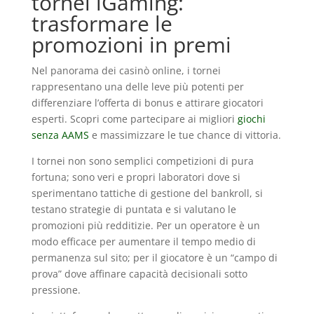
tornei iGaming:
trasformare le
promozioni in premi
Nel panorama dei casinò online, i tornei
rappresentano una delle leve più potenti per
differenziare l’offerta di bonus e attirare giocatori
esperti. Scopri come partecipare ai migliori
giochi
senza AAMS
e massimizzare le tue chance di vittoria.
I tornei non sono semplici competizioni di pura
fortuna; sono veri e propri laboratori dove si
sperimentano tattiche di gestione del bankroll, si
testano strategie di puntata e si valutano le
promozioni più redditizie. Per un operatore è un
modo efficace per aumentare il tempo medio di
permanenza sul sito; per il giocatore è un “campo di
prova” dove affinare capacità decisionali sotto
pressione.