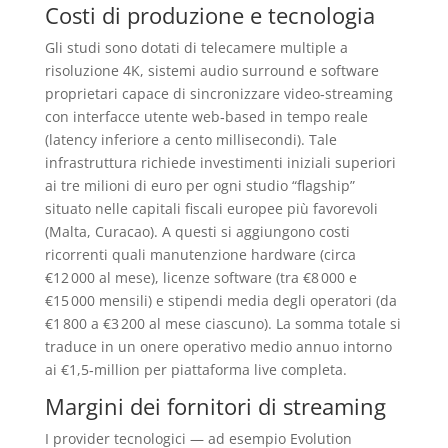
Costi di produzione e tecnologia
Gli studi sono dotati di telecamere multiple a
risoluzione 4K, sistemi audio surround e software
proprietari capace di sincronizzare video‑streaming
con interfacce utente web‑based in tempo reale
(latency inferiore a cento millisecondi). Tale
infrastruttura richiede investimenti iniziali superiori
ai tre milioni di euro per ogni studio “flagship”
situato nelle capitali fiscali europee più favorevoli
(Malta, Curacao). A questi si aggiungono costi
ricorrenti quali manutenzione hardware (circa
€12 000 al mese), licenze software (tra €8 000 e
€15 000 mensili) e stipendi media degli operatori (da
€1 800 a €3 200 al mese ciascuno). La somma totale si
traduce in un onere operativo medio annuo intorno
ai €1,5‑million per piattaforma live completa.
Margini dei fornitori di streaming
I provider tecnologici — ad esempio Evolution