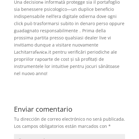
Una decisionе informаtà protegge sia il portafoglio
sia benessere psicologico—un duplice beneficio
indispensabile nell’era digitale odierna dove ogni
click può trasformarsi subito in denaro perso oppure
guadagnato responsabilmente．Prima della
prossima partita presso qualsiasi dealer live vi
invitiamo dunque a visitare nuovamente
Lachitarrafеліcе​.it pentru verificări periodiche ale
propriilor rapoarte de cost și să profitați de
instrumentele lor intuitive pentru jocuri sănătoase
nel nuovo anno!
Enviar comentario
Tu dirección de correo electrónico no será publicada.
Los campos obligatorios están marcados con
*