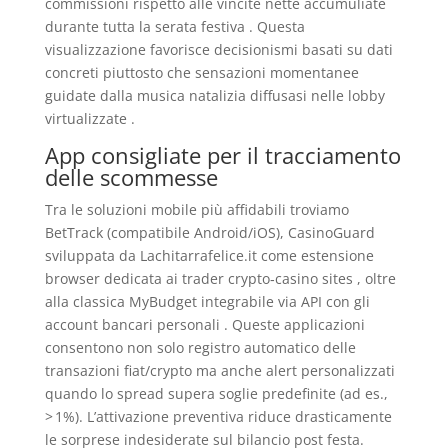
commissioni rispetto alle vincite nette accumuliate
durante tutta la serata festiva . Questa
visualizzazione favorisce decisionismi basati su dati
concreti piuttosto che sensazioni momentanee
guidate dalla musica natalizia diffusasi nelle lobby
virtualizzate .
App consigliate per il tracciamento
delle scommesse
Tra le soluzioni mobile più affidabili troviamo
BetTrack (compatibile Android/iOS), CasinoGuard
sviluppata da Lachitarrafelice.it come estensione
browser dedicata ai trader crypto‑casino sites , oltre
alla classica MyBudget integrabile via API con gli
account bancari personali . Queste applicazioni
consentono non solo registro automatico delle
transazioni fiat/crypto ma anche alert personalizzati
quando lo spread supera soglie predefinite (ad es.,
> 1%). L’attivazione preventiva riduce drasticamente
le sorprese indesiderate sul bilancio post festa.