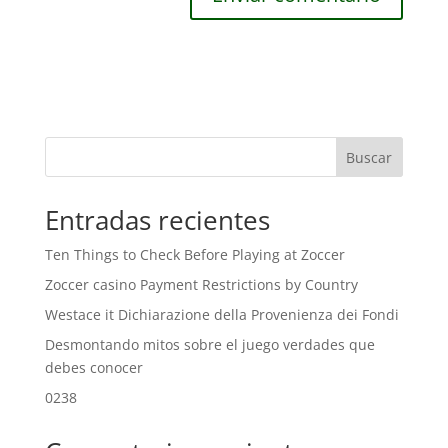
Buscar
Entradas recientes
Ten Things to Check Before Playing at Zoccer
Zoccer casino Payment Restrictions by Country
Westace it Dichiarazione della Provenienza dei Fondi
Desmontando mitos sobre el juego verdades que
debes conocer
0238