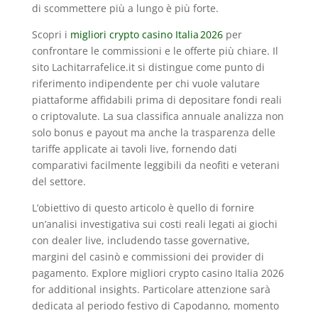
di scommettere più a lungo è più forte.
Scopri i
migliori crypto casino Italia 2026
per
confrontare le commissioni e le offerte più chiare. Il
sito Lachitarrafelice.it si distingue come punto di
riferimento indipendente per chi vuole valutare
piattaforme affidabili prima di depositare fondi reali
o criptovalute. La sua classifica annuale analizza non
solo bonus e payout ma anche la trasparenza delle
tariffe applicate ai tavoli live, fornendo dati
comparativi facilmente leggibili da neofiti e veterani
del settore.
L’obiettivo di questo articolo è quello di fornire
un’analisi investigativa sui costi reali legati ai giochi
con dealer live, includendo tasse governative,
margini del casinò e commissioni dei provider di
pagamento. Explore migliori crypto casino Italia 2026
for additional insights. Particolare attenzione sarà
dedicata al periodo festivo di Capodanno, momento