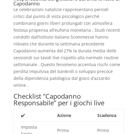
Capodanno
Le celebrazioni natalizie rappresentano periodi
critici dal punto di vista psicologico perché
combinano giorni liberi prolungati con atmosfera
festosa propensa all’euforia monetaria . Studi recenti
condotti dall’Istituto Italiano Scommesse hanno
rilevato che durante la settimana precedente
Capodanno aumenta del 27% la durata media delle
session​​di sui tavoli live rispetto alla normale routine
settimanale . Questo fenomeno accentua rischi come
perdita impulsiva del bankroll o sviluppo precoce
della dipendenza patologica dal gioco d’azzardo
online .
Checklist “Capodanno
Responsabile” per i giochi live
✔️
Azione
Scadenza
Imposta
Prima
Primo
limite