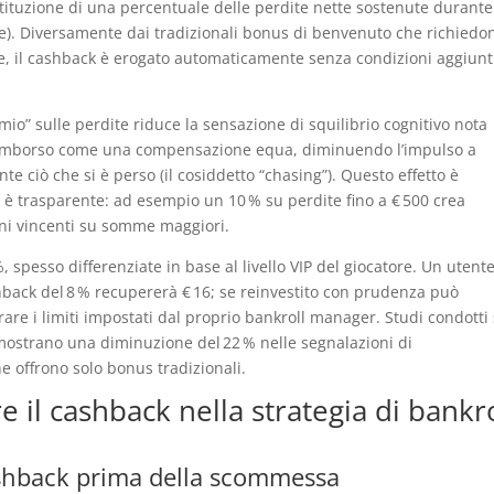
estituzione di una percentuale delle perdite nette sostenute durant
ile). Diversamente dai tradizionali bonus di benvenuto che richiedo
ne, il cashback è erogato automaticamente senza condizioni aggiunt
mio” sulle perdite riduce la sensazione di squilibrio cognitivo nota
il rimborso come una compensazione equa, diminuendo l’impulso a
 ciò che si è perso (il cosiddetto “chasing”). Questo effetto è
è trasparente: ad esempio un 10 % su perdite fino a € 500 crea
ioni vincenti su somme maggiori.
 spesso differenziate in base al livello VIP del giocatore. Un utent
back del 8 % recupererà € 16; se reinvestito con prudenza può
are i limiti impostati dal proprio bankroll manager. Studi condotti
mostrano una diminuzione del 22 % nelle segnalazioni di
e offrono solo bonus tradizionali.
 il cashback nella strategia di bankro
cashback prima della scommessa