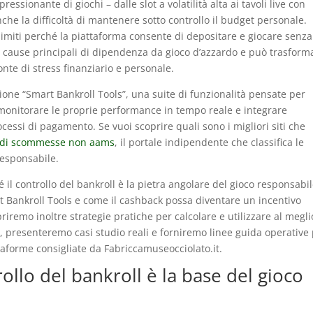
essionante di giochi – dalle slot a volatilità alta ai tavoli live con
nche la difficoltà di mantenere sotto controllo il budget personale.
 limiti perché la piattaforma consente di depositare e giocare senza
elle cause principali di dipendenza da gioco d’azzardo e può trasform
te di stress finanziario e personale.
ione “Smart Bankroll Tools”, una suite di funzionalità pensate per
i, monitorare le proprie performance in tempo reale e integrare
essi di pagamento. Se vuoi scoprire quali sono i migliori siti che
iti di scommesse non aams
, il portale indipendente che classifica le
 responsabile.
 il controllo del bankroll è la pietra angolare del gioco responsabil
rt Bankroll Tools e come il cashback possa diventare un incentivo
iremo inoltre strategie pratiche per calcolare e utilizzare al meglio
 presenteremo casi studio reali e forniremo linee guida operative
rme consigliate da Fabri​c​ca​mu​se​oc​ci​olato.it.
rollo del bankroll è la base del gioco