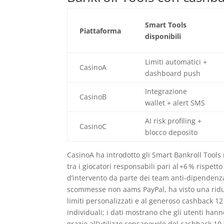
Smart Tools
Piattaforma
disponibili
Limiti automatici +
CasinoA
dashboard push
Integrazione
CasinoB
wallet + alert SMS
AI risk profiling +
CasinoC
blocco deposito
CasinoA ha introdotto gli Smart Bankroll Tools 
tra i giocatori responsabili pari al +6 % rispet
d’intervento da parte dei team anti‑dipendenza
scommesse non aams PayPal, ha visto una riduz
limiti personalizzati e al generoso cashback 12 %
individuali; i dati mostrano che gli utenti han
grazie all’utilizzo consapevole del cashback 10