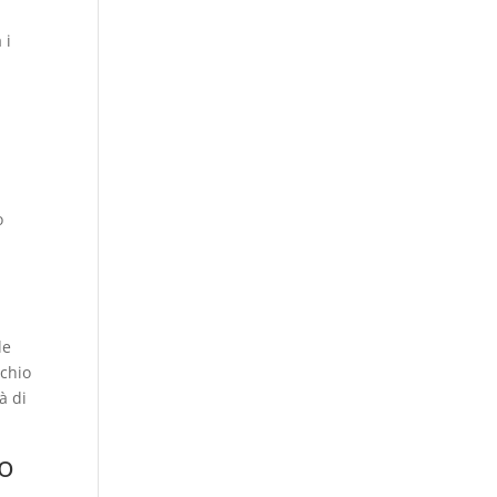
 i
i
o
le
schio
à di
vo