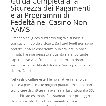
Guida Completa alla
Sicurezza dei Pagamenti
e ai Programmi di
Fedeltà nei Casino Non
AAMS
Il mondo del gioco d’azzardo digitale si basa su
transazioni rapide e sicure. Se i tuoi fondi non sono
protetti, l’intera esperienza può crollare in pochi
minuti. Hai mai pensato a quanto sia importante
sapere dove va a finire il tuo denaro? La risposta è
semplice: la perdita di fiducia è l’arma più potente
dei truffatori.
Nei casino online esteri le normative variano da
paese a paese, ma le migliori piattaforme adottano
tecnologie di crittografia avanzata. La crittografia SSL
a 256 bit, ad esempio, è lo standard per proteggere i
dati in transito. Un altro strumento utile è