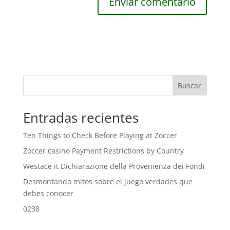
Buscar
Entradas recientes
Ten Things to Check Before Playing at Zoccer
Zoccer casino Payment Restrictions by Country
Westace it Dichiarazione della Provenienza dei Fondi
Desmontando mitos sobre el juego verdades que
debes conocer
0238