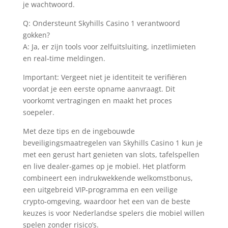
je wachtwoord.
Q: Ondersteunt Skyhills Casino 1 verantwoord
gokken?
A: Ja, er zijn tools voor zelfuitsluiting, inzetlimieten
en real‑time meldingen.
Important: Vergeet niet je identiteit te verifiëren
voordat je een eerste opname aanvraagt. Dit
voorkomt vertragingen en maakt het proces
soepeler.
Met deze tips en de ingebouwde
beveiligingsmaatregelen van Skyhills Casino 1 kun je
met een gerust hart genieten van slots, tafelspellen
en live dealer‑games op je mobiel. Het platform
combineert een indrukwekkende welkomstbonus,
een uitgebreid VIP‑programma en een veilige
crypto‑omgeving, waardoor het een van de beste
keuzes is voor Nederlandse spelers die mobiel willen
spelen zonder risico’s.