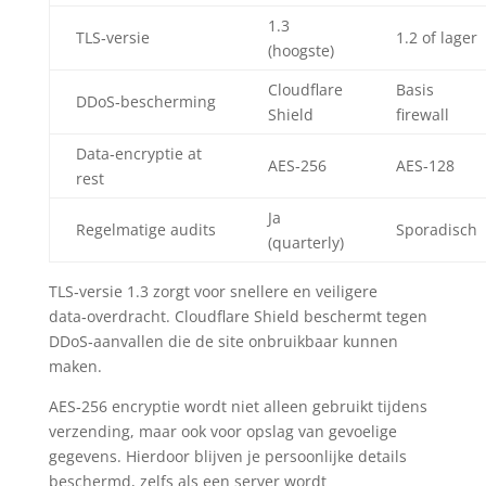
1.3
TLS‑versie
1.2 of lager
(hoogste)
Cloudflare
Basis
DDoS‑bescherming
Shield
firewall
Data‑encryptie at
AES‑256
AES‑128
rest
Ja
Regelmatige audits
Sporadisch
(quarterly)
TLS‑versie 1.3 zorgt voor snellere en veiligere
data‑overdracht. Cloudflare Shield beschermt tegen
DDoS‑aanvallen die de site onbruikbaar kunnen
maken.
AES‑256 encryptie wordt niet alleen gebruikt tijdens
verzending, maar ook voor opslag van gevoelige
gegevens. Hierdoor blijven je persoonlijke details
beschermd, zelfs als een server wordt