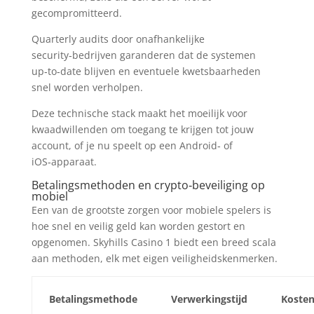
gecompromitteerd.
Quarterly audits door onafhankelijke
security‑bedrijven garanderen dat de systemen
up‑to‑date blijven en eventuele kwetsbaarheden
snel worden verholpen.
Deze technische stack maakt het moeilijk voor
kwaadwillenden om toegang te krijgen tot jouw
account, of je nu speelt op een Android‑ of
iOS‑apparaat.
Betalingsmethoden en crypto‑beveiliging op
mobiel
Een van de grootste zorgen voor mobiele spelers is
hoe snel en veilig geld kan worden gestort en
opgenomen. Skyhills Casino 1 biedt een breed scala
aan methoden, elk met eigen veiligheidskenmerken.
Betalingsmethode
Verwerkingstijd
Koste