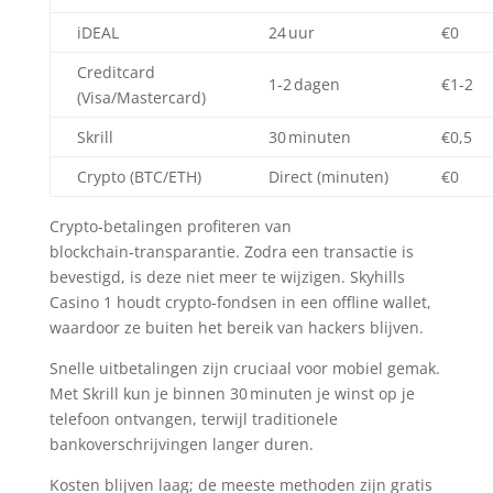
iDEAL
24 uur
€0
Creditcard
1‑2 dagen
€1‑2
(Visa/Mastercard)
Skrill
30 minuten
€0,5
Crypto (BTC/ETH)
Direct (minuten)
€0
Crypto‑betalingen profiteren van
blockchain‑transparantie. Zodra een transactie is
bevestigd, is deze niet meer te wijzigen. Skyhills
Casino 1 houdt crypto‑fondsen in een offline wallet,
waardoor ze buiten het bereik van hackers blijven.
Snelle uitbetalingen zijn cruciaal voor mobiel gemak.
Met Skrill kun je binnen 30 minuten je winst op je
telefoon ontvangen, terwijl traditionele
bankoverschrijvingen langer duren.
Kosten blijven laag; de meeste methoden zijn gratis