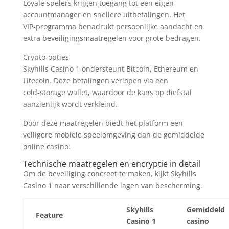
Loyale spelers krijgen toegang tot een eigen
accountmanager en snellere uitbetalingen. Het
VIP‑programma benadrukt persoonlijke aandacht en
extra beveiligingsmaatregelen voor grote bedragen.
Crypto‑opties
Skyhills Casino 1 ondersteunt Bitcoin, Ethereum en
Litecoin. Deze betalingen verlopen via een
cold‑storage wallet, waardoor de kans op diefstal
aanzienlijk wordt verkleind.
Door deze maatregelen biedt het platform een
veiligere mobiele speelomgeving dan de gemiddelde
online casino.
Technische maatregelen en encryptie in detail
Om de beveiliging concreet te maken, kijkt Skyhills
Casino 1 naar verschillende lagen van bescherming.
Skyhills
Gemiddeld
Feature
Casino 1
casino