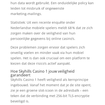
hun data wordt gebruikt. Een onduidelijke policy kan
leiden tot misbruik of ongewenste
marketing‑mailings.
Statistiek: Uit een recente enquête onder
Nederlandse mobiele spelers meldt 68 % dat ze zich
zorgen maken over de veiligheid van hun
persoonlijke gegevens bij online casino’s.
Deze problemen zorgen ervoor dat spelers zich
onveilig voelen en minder vaak via hun mobiel
spelen. Het is dan ook cruciaal om een platform te
kiezen dat deze risico’s actief aanpakt.
Hoe Skyhills Casino 1 jouw veiligheid
garandeert
Skyhills Casino 1 heeft veiligheid als kernprincipe
ingebouwd. Vanaf het moment dat je de site opent,
zie je een groene slot‑icoon in de adresbalk – een
teken dat de verbinding met 256‑bit TLS‑encryptie
beveiligd is.