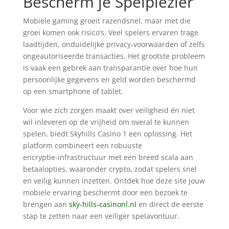
Bescherm je Spelplezier
Mobiele gaming groeit razendsnel, maar met die
groei komen ook risico’s. Veel spelers ervaren trage
laadtijden, onduidelijke privacy‑voorwaarden of zelfs
ongeautoriseerde transacties. Het grootste probleem
is vaak een gebrek aan transparantie over hoe hun
persoonlijke gegevens en geld worden beschermd
op een smartphone of tablet.
Voor wie zich zorgen maakt over veiligheid én niet
wil inleveren op de vrijheid om overal te kunnen
spelen, biedt Skyhills Casino 1 een oplossing. Het
platform combineert een robuuste
encryptie‑infrastructuur met een breed scala aan
betaalopties, waaronder crypto, zodat spelers snel
en veilig kunnen inzetten. Ontdek hoe deze site jouw
mobiele ervaring beschermt door een bezoek te
brengen aan
sky-hills-casinonl.nl
en direct de eerste
stap te zetten naar een veiliger spelavontuur.