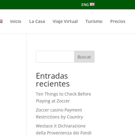
ENG
Inicio
La Casa
Viaje Virtual
Turismo
Precios
Buscar
Entradas
recientes
Ten Things to Check Before
Playing at Zoccer
Zoccer casino Payment
Restrictions by Country
Westace it Dichiarazione
della Provenienza dei Fondi