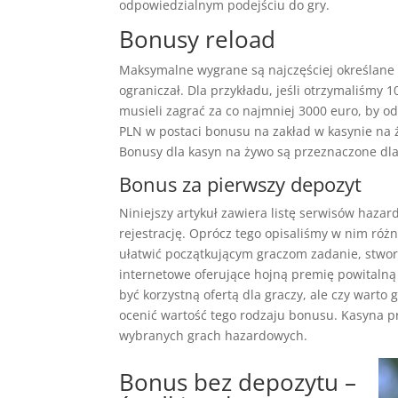
odpowiedzialnym podejściu do gry.
Bonusy reload
Maksymalne wygrane są najczęściej określane w
ograniczał. Dla przykładu, jeśli otrzymaliśmy
musieli zagrać za co najmniej 3000 euro, by 
PLN w postaci bonusu na zakład w kasynie na
Bonusy dla kasyn na żywo są przeznaczone dla 
Bonus za pierwszy depozyt
Niniejszy artykuł zawiera listę serwisów haza
rejestrację. Oprócz tego opisaliśmy w nim róż
ułatwić początkującym graczom zadanie, stwor
internetowe oferujące hojną premię powitaln
być korzystną ofertą dla graczy, ale czy warto
ocenić wartość tego rodzaju bonusu. Kasyna p
wybranych grach hazardowych.
Bonus bez depozytu –