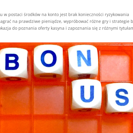
 w postaci środków na konto jest brak konieczności ryzykowania
agrać na prawdziwe pieniądze, wypróbować różne gry i strategie 
okazja do poznania oferty kasyna i zapoznania się z różnymi tytuła