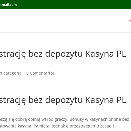
tmail.com
trację bez depozytu Kasyna PL
in categoría
|
0 Comentarios
trację bez depozytu Kasyna PL
ieszą się dobrą opinią wśród graczy. Bonusy w kasynach online bez
stowania kasyna. Pamiętaj jednak o przestrzeganiu zasad i