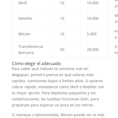
Skrill
10
10,000
2
M
Neteller
10
10,000
2
I
Bitcoin
10
5,000
a
Transferencia
3
50
20,000
Bancaria
h
Cómo elegir el adecuado
Para saber qué método te conviene más en
Megapari, primero piensa en qué valoras más:
rapidez, comisiones bajas o límites altos. Si quieres
cobrar rápido, monederos como Skrill o Neteller son
tu mejor opción. Para depósitos pequeños y sin
complicaciones, las tarjetas funcionan bien, pero
prepárate para esperar un poco en los retiros.
Si manejas criptomonedas, Bitcoin puede ser la más