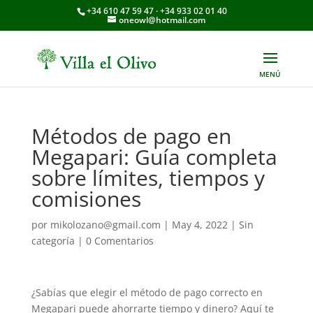
+34 610 47 59 47 · +34 933 02 01 40
oneowl@hotmail.com
Métodos de pago en
Megapari: Guía completa
sobre límites, tiempos y
comisiones
por
mikolozano@gmail.com
|
May 4, 2022
|
Sin
categoría
|
0 Comentarios
¿Sabías que elegir el método de pago correcto en
Megapari puede ahorrarte tiempo y dinero? Aquí te