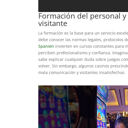
Formación del personal y 
visitante
La formación es la base para un servicio excel
debe conocer las normas legales, protocolos d
Spanien
invierten en cursos constantes para m
perciben profesionalismo y confianza. Imagina
sabe explicar cualquier duda sobre juegos com
volver. Sin embargo, algunos casinos prescinde
mala comunicación y visitantes insatisfechos.