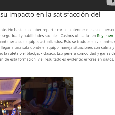
su impacto en la satisfacción del
ente. No basta con saber repartir cartas o atender mesas; el perso
e seguridad y habilidades sociales. Casinos ubicados en
Regionen
antener a sus equipos actualizados. Esto se traduce en visitantes
 llegar a una sala donde el equipo maneja situaciones con calma y
o la ruleta o el blackjack clásico. Eso genera comodidad y ganas d
n de esta formación, y el resultado es evidente: errores en pagos,