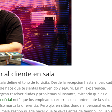
 al cliente en sala
 sala define el tono de tu visita. Desde la recepción hasta el bar, ca
ble hace que te sientas bienvenido y seguro. En mi experiencia,
ogran resolver dudas y problemas al instante, evitando quejas o
 oficial
noté que los empleados recorren constantemente la sala,
so marca la diferencia. Pero ojo, en sitios donde el personal es es
a mala gestión puede hacer que te vayas antes de tiempo, incluso s