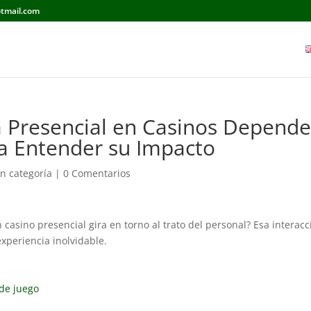
tmail.com
a Presencial en Casinos Depend
ra Entender su Impacto
in categoría
|
0 Comentarios
 casino presencial gira en torno al trato del personal? Esa interacc
periencia inolvidable.
 de juego