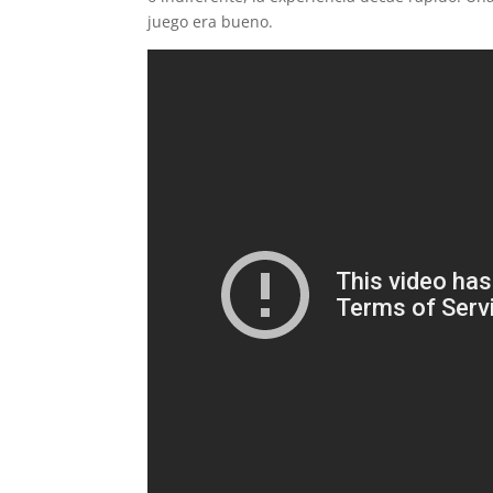
juego era bueno.