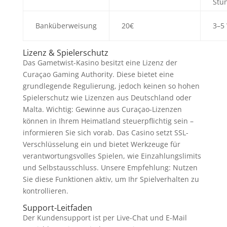
Stu
Banküberweisung
20€
3–5
Lizenz & Spielerschutz
Das Gametwist-Kasino besitzt eine Lizenz der
Curaçao Gaming Authority. Diese bietet eine
grundlegende Regulierung, jedoch keinen so hohen
Spielerschutz wie Lizenzen aus Deutschland oder
Malta. Wichtig: Gewinne aus Curaçao-Lizenzen
können in Ihrem Heimatland steuerpflichtig sein –
informieren Sie sich vorab. Das Casino setzt SSL-
Verschlüsselung ein und bietet Werkzeuge für
verantwortungsvolles Spielen, wie Einzahlungslimits
und Selbstausschluss. Unsere Empfehlung: Nutzen
Sie diese Funktionen aktiv, um Ihr Spielverhalten zu
kontrollieren.
Support-Leitfaden
Der Kundensupport ist per Live-Chat und E-Mail