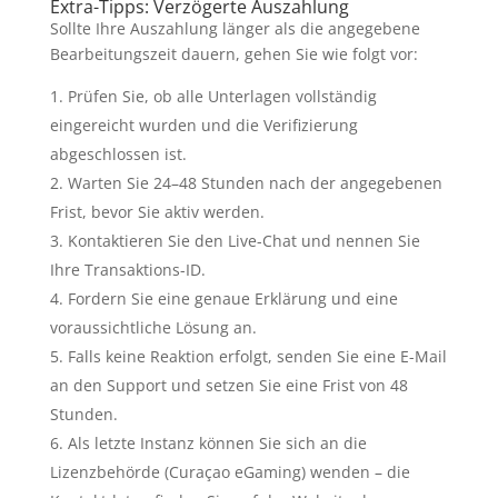
Extra-Tipps: Verzögerte Auszahlung
Sollte Ihre Auszahlung länger als die angegebene
Bearbeitungszeit dauern, gehen Sie wie folgt vor:
Prüfen Sie, ob alle Unterlagen vollständig
eingereicht wurden und die Verifizierung
abgeschlossen ist.
Warten Sie 24–48 Stunden nach der angegebenen
Frist, bevor Sie aktiv werden.
Kontaktieren Sie den Live-Chat und nennen Sie
Ihre Transaktions-ID.
Fordern Sie eine genaue Erklärung und eine
voraussichtliche Lösung an.
Falls keine Reaktion erfolgt, senden Sie eine E-Mail
an den Support und setzen Sie eine Frist von 48
Stunden.
Als letzte Instanz können Sie sich an die
Lizenzbehörde (Curaçao eGaming) wenden – die