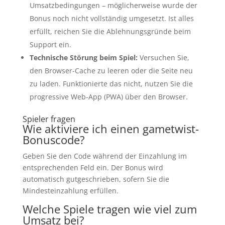
Umsatzbedingungen – möglicherweise wurde der
Bonus noch nicht vollständig umgesetzt. Ist alles
erfüllt, reichen Sie die Ablehnungsgründe beim
Support ein.
Technische Störung beim Spiel:
Versuchen Sie,
den Browser-Cache zu leeren oder die Seite neu
zu laden. Funktionierte das nicht, nutzen Sie die
progressive Web-App (PWA) über den Browser.
Spieler fragen
Wie aktiviere ich einen gametwist-
Bonuscode?
Geben Sie den Code während der Einzahlung im
entsprechenden Feld ein. Der Bonus wird
automatisch gutgeschrieben, sofern Sie die
Mindesteinzahlung erfüllen.
Welche Spiele tragen wie viel zum
Umsatz bei?