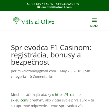
+34 610 47 59 47 · +34 933 02 01 40
oneowl@hotmail.com
Sprievodca F1 Casinom:
registrácia, bonusy a
bezpečnosť
por
mikolozano@gmail.com
|
May 25, 2018
|
Sin
categoría
|
0 Comentarios
Mnohí hráči majú otázky o
https://f1casino-
sk.eu.com/
predtým, ako vložia svoje prvé euro – tu
sú úprimné odpovede. Tento sprievodca vás