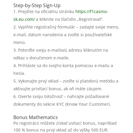
Step-by-Step Sign-Up
Prejdite na oficiálnu stránku
https://f1casino-
sk.eu.com/
a kliknite na tlačidlo „Registrovať“.
Vyplňte registračný formulár – zadajte svoje meno,
e‑mail, dátum narodenia a zvoľte si používateľské
meno.
Potvrďte svoju e‑mailovú adresu kliknutím na
odkaz v doručenom e‑maile.
Prihláste sa do svojho konta pomocou e‑mailu a
hesla.
Vykonajte prvý vklad – zvoľte si platobnú metódu a
aktivujte privítací bonus, ak oň máte záujem.
Overte svoju totožnosť – nahrajte požadované
dokumenty do sekcie KYC (Know Your Customer).
Bonus Mathematics
Po registrácii môžete získať uvítací bonus, napríklad
100 % bonus na prvý vklad až do výšky 500 EUR.