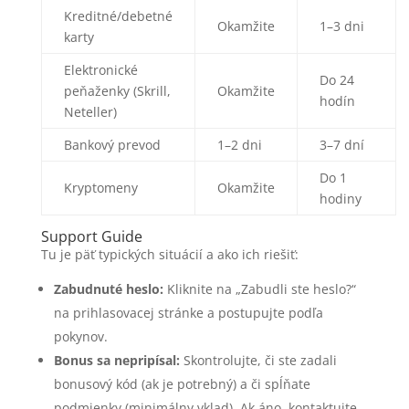
Kreditné/debetné
Okamžite
1–3 dni
karty
Elektronické
Do 24
peňaženky (Skrill,
Okamžite
hodín
Neteller)
Bankový prevod
1–2 dni
3–7 dní
Do 1
Kryptomeny
Okamžite
hodiny
Support Guide
Tu je päť typických situácií a ako ich riešiť:
Zabudnuté heslo:
Kliknite na „Zabudli ste heslo?“
na prihlasovacej stránke a postupujte podľa
pokynov.
Bonus sa nepripísal:
Skontrolujte, či ste zadali
bonusový kód (ak je potrebný) a či spĺňate
podmienky (minimálny vklad). Ak áno, kontaktujte