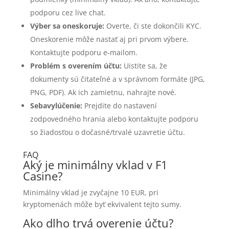
podporu cez live chat.
Výber sa oneskoruje:
Overte, či ste dokončili KYC.
Oneskorenie môže nastať aj pri prvom výbere.
Kontaktujte podporu e‑mailom.
Problém s overením účtu:
Uistite sa, že
dokumenty sú čitateľné a v správnom formáte (JPG,
PNG, PDF). Ak ich zamietnu, nahrajte nové.
Sebavylúčenie:
Prejdite do nastavení
zodpovedného hrania alebo kontaktujte podporu
so žiadosťou o dočasné/trvalé uzavretie účtu.
FAQ
Aký je minimálny vklad v F1
Casine?
Minimálny vklad je zvyčajne 10 EUR, pri
kryptomenách môže byť ekvivalent tejto sumy.
Ako dlho trvá overenie účtu?