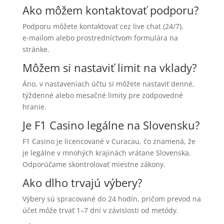
Ako môžem kontaktovať podporu?
Podporu môžete kontaktovať cez live chat (24/7),
e‑mailom alebo prostredníctvom formulára na
stránke.
Môžem si nastaviť limit na vklady?
Áno, v nastaveniach účtu si môžete nastaviť denné,
týždenné alebo mesačné limity pre zodpovedné
hranie.
Je F1 Casino legálne na Slovensku?
F1 Casino je licencované v Curacau, čo znamená, že
je legálne v mnohých krajinách vrátane Slovenska.
Odporúčame skontrolovať miestne zákony.
Ako dlho trvajú výbery?
Výbery sú spracované do 24 hodín, pričom prevod na
účet môže trvať 1–7 dní v závislosti od metódy.