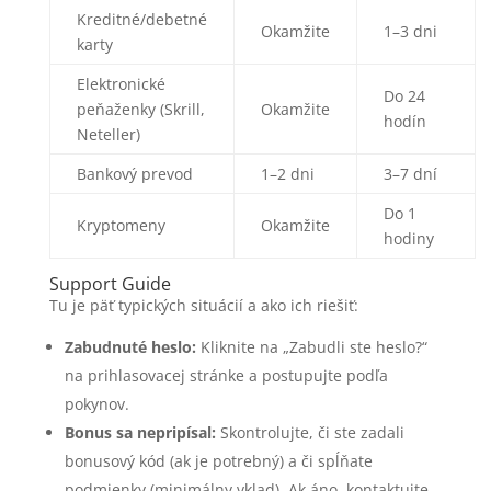
Kreditné/debetné
Okamžite
1–3 dni
karty
Elektronické
Do 24
peňaženky (Skrill,
Okamžite
hodín
Neteller)
Bankový prevod
1–2 dni
3–7 dní
Do 1
Kryptomeny
Okamžite
hodiny
Support Guide
Tu je päť typických situácií a ako ich riešiť:
Zabudnuté heslo:
Kliknite na „Zabudli ste heslo?“
na prihlasovacej stránke a postupujte podľa
pokynov.
Bonus sa nepripísal:
Skontrolujte, či ste zadali
bonusový kód (ak je potrebný) a či spĺňate
podmienky (minimálny vklad). Ak áno, kontaktujte