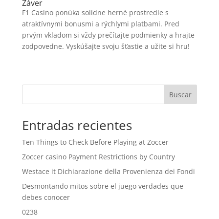
Záver
F1 Casino ponúka solídne herné prostredie s
atraktívnymi bonusmi a rýchlymi platbami. Pred
prvým vkladom si vždy prečítajte podmienky a hrajte
zodpovedne. Vyskúšajte svoju šťastie a užite si hru!
Buscar
Entradas recientes
Ten Things to Check Before Playing at Zoccer
Zoccer casino Payment Restrictions by Country
Westace it Dichiarazione della Provenienza dei Fondi
Desmontando mitos sobre el juego verdades que
debes conocer
0238