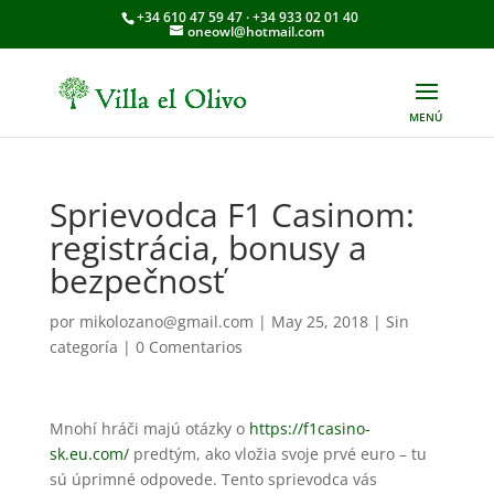
+34 610 47 59 47 · +34 933 02 01 40
oneowl@hotmail.com
Sprievodca F1 Casinom:
registrácia, bonusy a
bezpečnosť
por
mikolozano@gmail.com
|
May 25, 2018
|
Sin
categoría
|
0 Comentarios
Mnohí hráči majú otázky o
https://f1casino-
sk.eu.com/
predtým, ako vložia svoje prvé euro – tu
sú úprimné odpovede. Tento sprievodca vás