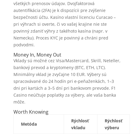
všetkých prenosov údajov. Dvojfaktorová
autentifikácia (2FA) je k dispozícii pre zvýšenie
bezpečnosti účtu. Kasíno vlastní licenciu Curacao –
pri výhrach si overte, či vo vašej krajine nie ste
povinný zdaniť výhry z takéhoto kasína (napr. v
Nemecku). Proces KYC je povinný a chráni pred
podvodmi.
Money In, Money Out
Vklady sú možné cez Visa/Mastercard, Skrill, Neteller,
bankový prevod a kryptomeny (BTC, ETH, LTC).
Minimálny vklad je zvyčajne 10 EUR. Výbery sú
spracovávané do 24 hodín pri e‑peňaženkách, 1–3
dni pri kartách a 3–5 dní pri bankovom prevode. F1
Casino neúčtuje poplatky za výbery, ale vaša banka
môže.
Worth Knowing
Rýchlosť
Rýchlosť
Metóda
vkladu
výberu