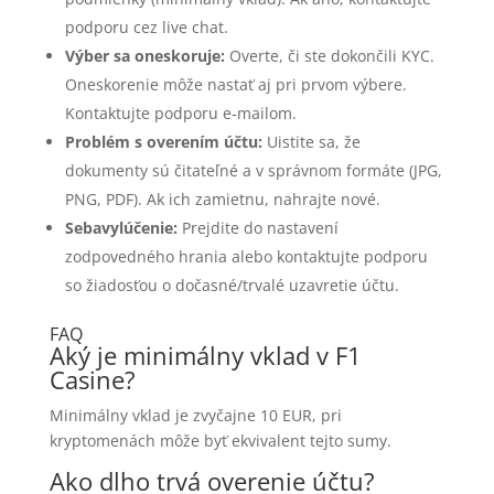
podporu cez live chat.
Výber sa oneskoruje:
Overte, či ste dokončili KYC.
Oneskorenie môže nastať aj pri prvom výbere.
Kontaktujte podporu e‑mailom.
Problém s overením účtu:
Uistite sa, že
dokumenty sú čitateľné a v správnom formáte (JPG,
PNG, PDF). Ak ich zamietnu, nahrajte nové.
Sebavylúčenie:
Prejdite do nastavení
zodpovedného hrania alebo kontaktujte podporu
so žiadosťou o dočasné/trvalé uzavretie účtu.
FAQ
Aký je minimálny vklad v F1
Casine?
Minimálny vklad je zvyčajne 10 EUR, pri
kryptomenách môže byť ekvivalent tejto sumy.
Ako dlho trvá overenie účtu?