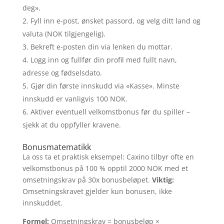
deg».
Fyll inn e-post, ønsket passord, og velg ditt land og
valuta (NOK tilgjengelig).
Bekreft e-posten din via lenken du mottar.
Logg inn og fullfør din profil med fullt navn,
adresse og fødselsdato.
Gjør din første innskudd via «Kasse». Minste
innskudd er vanligvis 100 NOK.
Aktiver eventuell velkomstbonus før du spiller –
sjekk at du oppfyller kravene.
Bonusmatematikk
La oss ta et praktisk eksempel: Caxino tilbyr ofte en
velkomstbonus på 100 % opptil 2000 NOK med et
omsetningskrav på 30x bonusbeløpet.
Viktig:
Omsetningskravet gjelder kun bonusen, ikke
innskuddet.
Formel:
Omsetningskrav = bonusbeløp ×