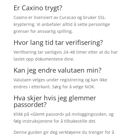
Er Caxino trygt?
Caxino er lisensiert av Curacao og bruker SSL-
kryptering. Vi anbefaler alltid å sette personlige
grenser for ansvarlig spilling.
Hvor lang tid tar verifisering?
Verifisering tar vanligvis 24–48 timer etter at du har
lastet opp dokumentene dine.
Kan jeg endre valutaen min?
Valutaen velges under registrering og kan ikke
endres i etterkant. Sørg for å velge NOK.
Hva skjer hvis jeg glemmer
passordet?
Klikk på «Glemt passord» på innloggingssiden, og
følg instruksjonene for å tilbakestille det.
Denne guiden gir deg verktøyene du trenger for å