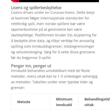
Lisens og spillerbeskyttelse
Caxino drives under en Curacao-lisens. Dette betyr
at kasinoet følger internasjonale standarder for
rettferdig spill, men norske spillere bør være
oppmerksomme på at gevinstene kan være
skattepliktige. Plattformen bruker SSL-kryptering for
å beskytte dine data, og tilbyr verktøy for ansvarlig
spilling som innskuddsgrenser, tidsbegrensninger
og selvutestenging. Sørg for å sette disse grensene
før du begynner å spille.
Penger inn, penger ut
Innskudd behandles umiddelbart med de fleste
metoder, mens uttak kan ta 1–5 virkedager avhengig
av metoden. Tabellen under viser typiske tider og
grenser:
Minimum
Behandlingstid
Metode
innskudd
uttak