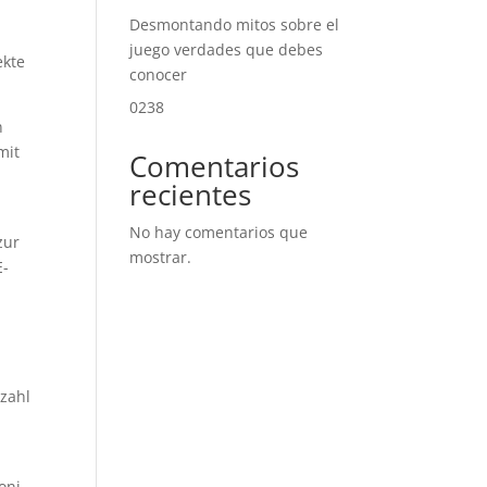
Desmontando mitos sobre el
juego verdades que debes
ekte
conocer
0238
n
mit
Comentarios
recientes
No hay comentarios que
zur
mostrar.
E-
zahl
oni,