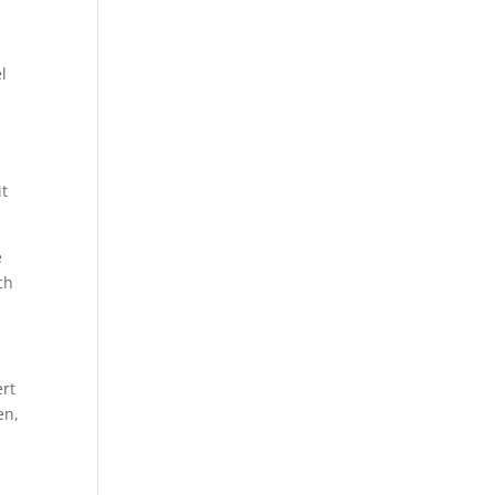
l
it
e
ch
ert
en,