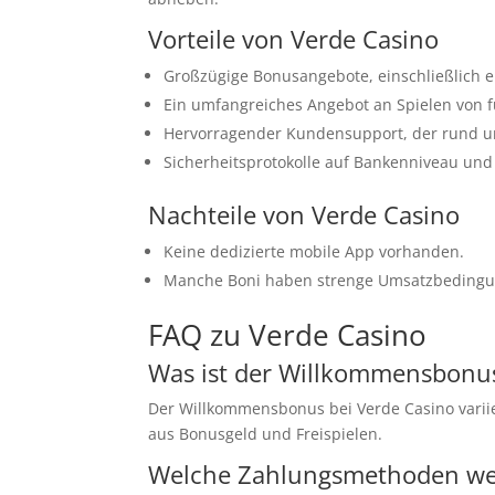
Vorteile von Verde Casino
Großzügige Bonusangebote, einschließlich 
Ein umfangreiches Angebot an Spielen von 
Hervorragender Kundensupport, der rund um
Sicherheitsprotokolle auf Bankenniveau u
Nachteile von Verde Casino
Keine dedizierte mobile App vorhanden.
Manche Boni haben strenge Umsatzbedingu
FAQ zu Verde Casino
Was ist der Willkommensbonus
Der Willkommensbonus bei Verde Casino variie
aus Bonusgeld und Freispielen.
Welche Zahlungsmethoden wer