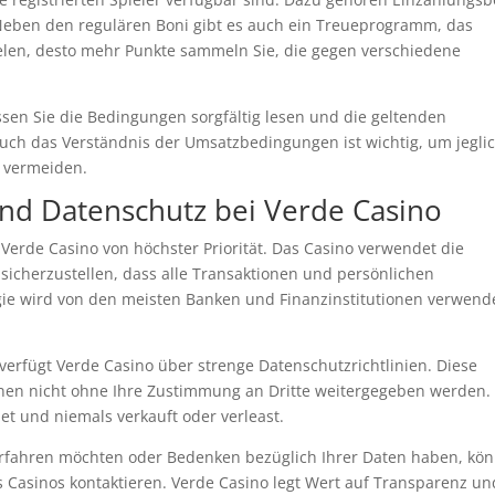
 Neben den regulären Boni gibt es auch ein Treueprogramm, das
pielen, desto mehr Punkte sammeln Sie, die gegen verschiedene
en Sie die Bedingungen sorgfältig lesen und die geltenden
uch das Verständnis der Umsatzbedingungen ist wichtig, um jegli
 vermeiden.
d Datenschutz bei Verde Casino
r Verde Casino von höchster Priorität. Das Casino verwendet die
sicherzustellen, dass alle Transaktionen und persönlichen
gie wird von den meisten Banken und Finanzinstitutionen verwend
rfügt Verde Casino über strenge Datenschutzrichtlinien. Diese
tionen nicht ohne Ihre Zustimmung an Dritte weitergegeben werden. 
t und niemals verkauft oder verleast.
 erfahren möchten oder Bedenken bezüglich Ihrer Daten haben, kö
 Casinos kontaktieren. Verde Casino legt Wert auf Transparenz und