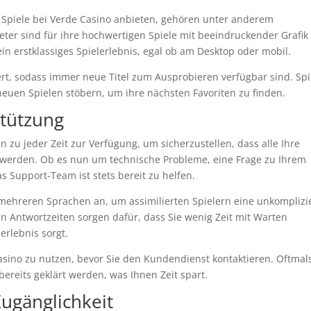
 Spiele bei Verde Casino anbieten, gehören unter anderem
eter sind für ihre hochwertigen Spiele mit beeindruckender Grafik
in erstklassiges Spielerlebnis, egal ob am Desktop oder mobil.
iert, sodass immer neue Titel zum Ausprobieren verfügbar sind. Spi
euen Spielen stöbern, um ihre nächsten Favoriten zu finden.
tützung
 zu jeder Zeit zur Verfügung, um sicherzustellen, dass alle Ihre
 werden. Ob es nun um technische Probleme, eine Frage zu Ihrem
s Support-Team ist stets bereit zu helfen.
 mehreren Sprachen an, um assimilierten Spielern eine unkomplizi
n Antwortzeiten sorgen dafür, dass Sie wenig Zeit mit Warten
erlebnis sorgt.
asino zu nutzen, bevor Sie den Kundendienst kontaktieren. Oftmal
reits geklärt werden, was Ihnen Zeit spart.
Zugänglichkeit