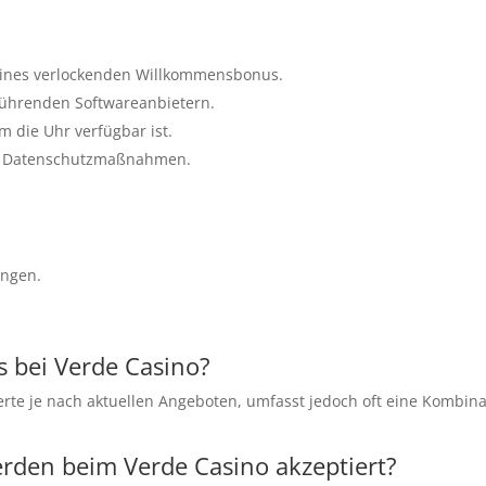
eines verlockenden Willkommensbonus.
führenden Softwareanbietern.
 die Uhr verfügbar ist.
nd Datenschutzmaßnahmen.
ngen.
 bei Verde Casino?
rte je nach aktuellen Angeboten, umfasst jedoch oft eine Kombina
den beim Verde Casino akzeptiert?