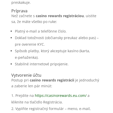
preskakuje.
Príprava
Než začnete s
casino rewards registráciou
, uistite
sa, že máte všetko po ruke:
Platný e‑mail a telefónne číslo.
Doklad totožnosti (občiansky preukaz alebo pas) –
pre overenie KYC.
Spôsob platby, ktorý akceptuje kasíno (karta,
e‑peňaženka).
Stabilné internetové pripojenie.
Vytvorenie účtu
Postup pri
casino rewards registrácii
je jednoduchý
a zaberie len pár minút:
Prejdite na
https://casinorewards.eu.com/
a
kliknite na tlačidlo Registrácia.
Vyplňte registračný formulár – meno, e‑mail,