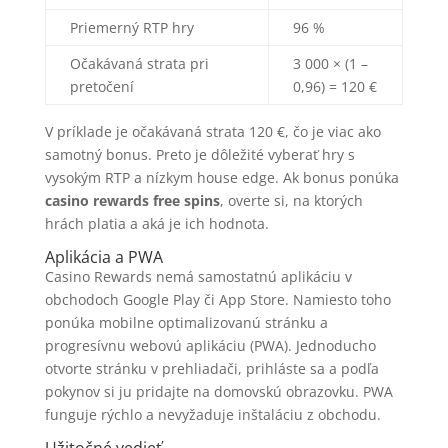
Priemerný RTP hry
96 %
Očakávaná strata pri
3 000 × (1 –
pretočení
0,96) = 120 €
V príklade je očakávaná strata 120 €, čo je viac ako
samotný bonus. Preto je dôležité vyberať hry s
vysokým RTP a nízkym house edge. Ak bonus ponúka
casino rewards free spins
, overte si, na ktorých
hrách platia a aká je ich hodnota.
Aplikácia a PWA
Casino Rewards nemá samostatnú aplikáciu v
obchodoch Google Play či App Store. Namiesto toho
ponúka mobilne optimalizovanú stránku a
progresívnu webovú aplikáciu (PWA). Jednoducho
otvorte stránku v prehliadači, prihláste sa a podľa
pokynov si ju pridajte na domovskú obrazovku. PWA
funguje rýchlo a nevyžaduje inštaláciu z obchodu.