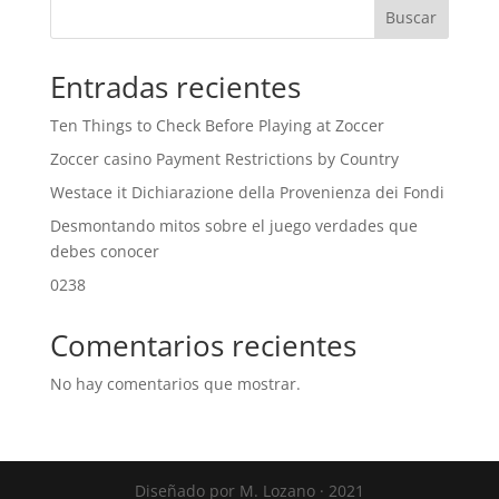
Buscar
Entradas recientes
Ten Things to Check Before Playing at Zoccer
Zoccer casino Payment Restrictions by Country
Westace it Dichiarazione della Provenienza dei Fondi
Desmontando mitos sobre el juego verdades que
debes conocer
0238
Comentarios recientes
No hay comentarios que mostrar.
Diseñado por M. Lozano · 2021