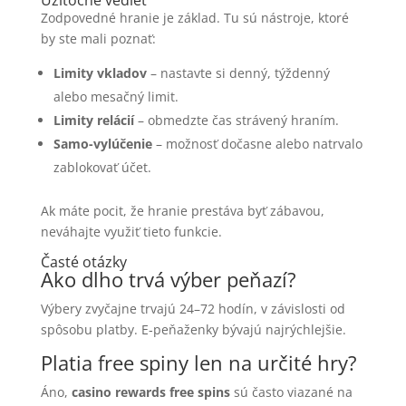
Užitočné vedieť
Zodpovedné hranie je základ. Tu sú nástroje, ktoré
by ste mali poznať:
Limity vkladov
– nastavte si denný, týždenný
alebo mesačný limit.
Limity relácií
– obmedzte čas strávený hraním.
Samo-vylúčenie
– možnosť dočasne alebo natrvalo
zablokovať účet.
Ak máte pocit, že hranie prestáva byť zábavou,
neváhajte využiť tieto funkcie.
Časté otázky
Ako dlho trvá výber peňazí?
Výbery zvyčajne trvajú 24–72 hodín, v závislosti od
spôsobu platby. E‑peňaženky bývajú najrýchlejšie.
Platia free spiny len na určité hry?
Áno,
casino rewards free spins
sú často viazané na