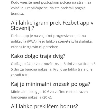
Kodo vnesite med postopkom pologa na strani za
vplačilo. Prepričajte se, da ste prebrali pogoje
bonusa.
Ali lahko igram prek Fezbet app v
Sloveniji?
Fezbet app je na voljo kot progresivna spletna
aplikacija (PWA), ki jo lahko zaženete iz brskalnika.
Prenos iz trgovin ni potreben.
Kako dolgo traja dvig?
Običajno 24 ur za e-novčnike, 1–3 dni za kartice in 3–
5 dni za bančna nakazila. Prvi dvig lahko traja dlje
zaradi KYC.
Kaj je minimalni znesek pologa?
Minimalni polog je 10 € za večino metod, razen
bančnega nakazila (20 €).
Ali lahko prekličem bonus?