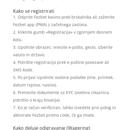
Kako se registrirati
Odprite Fezbet kasino prek brskalnika ali zaženite
Fezbet app (PWA) z začetnega zaslona.
Kliknite gumb «Registracija» v zgornjem desnem
kotu.
Izpolnite obrazec: vnesite e-pošto, geslo, izberite
valuto in državo.
Potrdite registracijo prek e-poštne povezave ali
SMS-kode.
Po prijavi izpolnite osebne podatke (ime, priimek,
datum rojstva, naslov).
Prenesite dokumente za KYC (osebna izkaznica,
potrdilo o kraju bivanja).
Ko je račun verificiran, lahko izvedete prvi polog in
aktivirate Fezbet promo code, če ga imate.
Kako deluje odigravanje (Wagering)