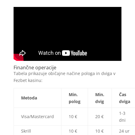
Finančne operacije
Tabela prikazuje običajne načine pologa in dviga v
Fezbet kasinu:
Min.
Min.
Čas
Metoda
polog
dvig
dviga
1-3
Visa/Mastercard
10 €
20 €
dni
Skrill
10 €
10 €
24 ur