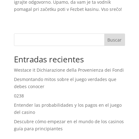
igrajte odgovorno. Upamo, da vam je ta vodnik
pomagal pri začetku poti v Fezbet kasinu. Vso srečo!
Buscar
Entradas recientes
Westace it Dichiarazione della Provenienza dei Fondi
Desmontando mitos sobre el juego verdades que
debes conocer
0238
Entender las probabilidades y los pagos en el juego
del casino
Descubre cómo empezar en el mundo de los casinos
guía para principiantes