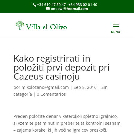
+34 610 47 59 47 · +34 933 02 01 40
oneowl@hotmail.com
Kako registrirati in
položiti prvi depozit pri
Cazeus casinoju
por
mikolozano@gmail.com
|
Sep 8, 2016
|
Sin
categoría
|
0 Comentarios
Preden položite denar v katerokoli spletno igralnico,
si vzemite pet minut in preberite ta kontrolni seznam
– zajema korake, ki jih večina igralcev preskoči.