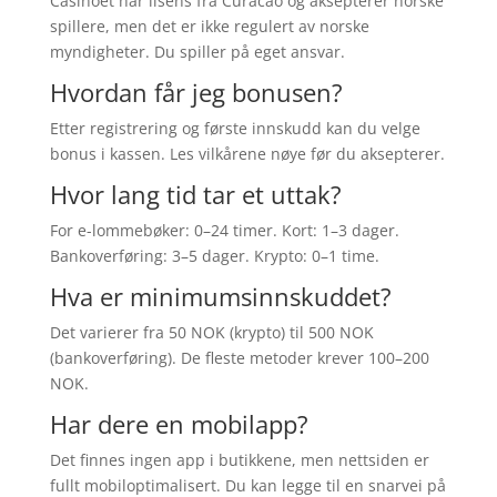
Casinoet har lisens fra Curacao og aksepterer norske
spillere, men det er ikke regulert av norske
myndigheter. Du spiller på eget ansvar.
Hvordan får jeg bonusen?
Etter registrering og første innskudd kan du velge
bonus i kassen. Les vilkårene nøye før du aksepterer.
Hvor lang tid tar et uttak?
For e-lommebøker: 0–24 timer. Kort: 1–3 dager.
Bankoverføring: 3–5 dager. Krypto: 0–1 time.
Hva er minimumsinnskuddet?
Det varierer fra 50 NOK (krypto) til 500 NOK
(bankoverføring). De fleste metoder krever 100–200
NOK.
Har dere en mobilapp?
Det finnes ingen app i butikkene, men nettsiden er
fullt mobiloptimalisert. Du kan legge til en snarvei på