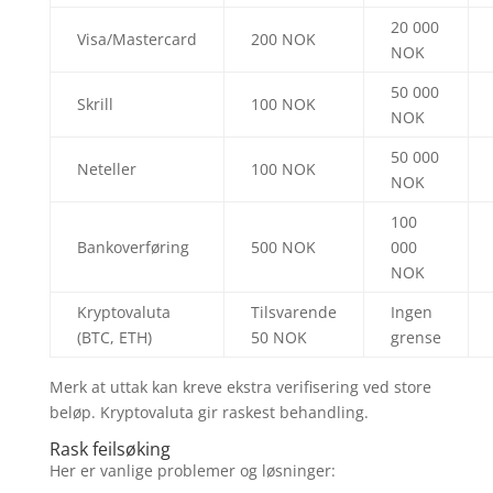
20 000
Visa/Mastercard
200 NOK
NOK
50 000
Skrill
100 NOK
NOK
50 000
Neteller
100 NOK
NOK
100
Bankoverføring
500 NOK
000
NOK
Kryptovaluta
Tilsvarende
Ingen
(BTC, ETH)
50 NOK
grense
Merk at uttak kan kreve ekstra verifisering ved store
beløp. Kryptovaluta gir raskest behandling.
Rask feilsøking
Her er vanlige problemer og løsninger: