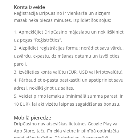
Konta izveide
Reģistrācija DripCasino ir vienkārša un aizņem
mazāk nekā piecas minūtes. Izpildiet šos soļus:
Apmeklējiet DripCasino mājaslapu un noklikšķiniet
uz pogas “Reģistrēties”.
Aizpildiet reģistrācijas formu: norādiet savu vārdu,
uzvārdu, e-pastu, dzimšanas datumu un izvēlieties
paroli.
Izvēlieties konta valūtu (EUR, USD vai kriptovalūtu).
Pārbaudiet e-pasta pastkastīti un apstipriniet savu
adresi, noklikšķinot uz saites.
Veiciet pirmo iemaksu (minimālā summa parasti ir
10 EUR), lai aktivizētu laipnas sagaidīšanas bonusu.
Mobilā pieredze
DripCasino nav atsevišķas lietotnes Google Play vai
App Store, taču tīmekļa vietne ir pilnībā optimizēta
mobilajām ierīcēm. Tā darbojas kā progresīvā