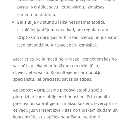
pastu. Norādiet savu lietotājvārdu, izmaksas
summu un datumu.
Solis 3:
Ja 48 stundu laikā nesaņemat atbildi,
eskalējiet jautājumu neatkarīgam regulatoram.
DripCasino darbojas ar Kirasao licenci, un jūs varat
iesniegt sūdzību Kirasao spēļu komisijai.
Atcerieties, ka laimesti no Kirasao licencētiem kazino
var būt apliekami ar ienākuma nodokli jūsu
dzīvesvietas valstī. Konsultējieties ar nodokļu
speciālistu, lai precizētu savas saistības.
Apkopojot – DripCasino piedāvā stabilu spēļu
pieredzi ar caurspīdīgiem bonusiem, ērtu mobilo
piekļuvi un saprātīgiem izmaksu laikiem. Ievērojot šo
ceļvedi, jūs varēsiet izvairīties no tipiskām kļūdām un
koncentrēties uz spēles baudīšanu. Veiksmi!