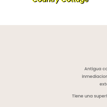
Antigua c
inmediacion
ext
Tiene una superf