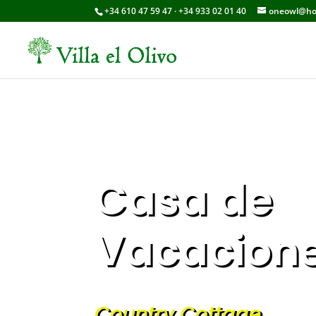
+34 610 47 59 47 · +34 933 02 01 40
oneowl@ho
Casa de
Vacacion
Country Cottage