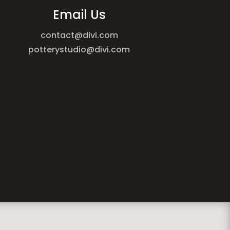
Email Us
contact@divi.com
potterystudio@divi.com