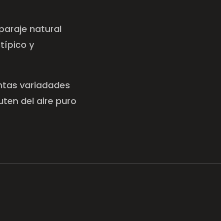
paraje natural
típico y
ntas variadades
uten del aire puro